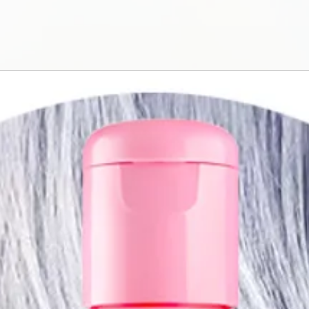
кремовая форм
постепенное о
высокую яркост
Легко смывает
Самоэмульгир
смывание крас
воды (-20%). С
проводился с 
красок в мире.