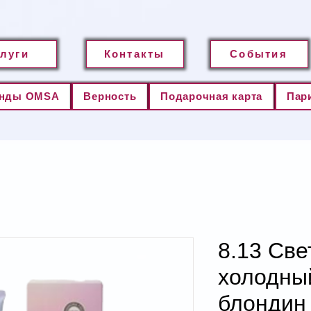
слуги
Контакты
События
нды OMSA
Верность
Подарочная карта
Пар
8.13 Св
холодны
блондин