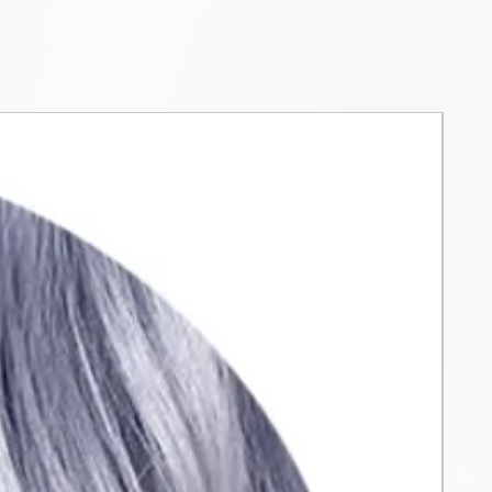
ула обеспечивают
светление, придавая волосам
ь.
ся
ующаяся формула облегчает
ки, сокращая время и расход
равнительный тест
одной из самых популярных