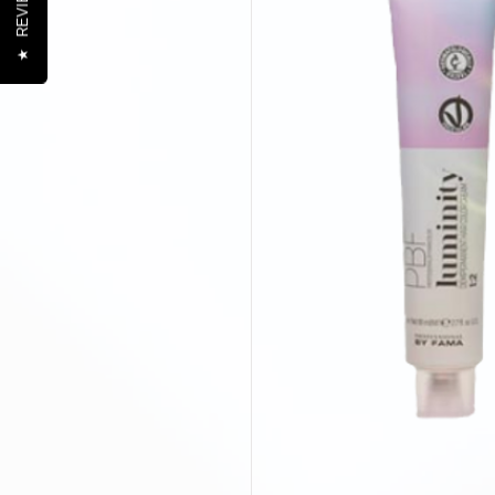
REVIEWS
★