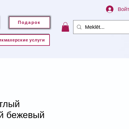
Вой
Подарок
икмахерские услуги
етлый
й бежевый