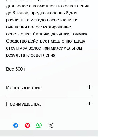
для волос с возможностью осветления
до 6 тонов, предназначенный для
различных методов осветления и
очищения волос: мелирование,
осветление, балаяж, декупаж, гоммаж.
Средство действует медленно, щадя
структуру волос при максимальном
результате осветления.
Вес 500 г
Использование
Использование:
Смешайте 50 мл
Преимущества
PBFC BLONDE 6 с 100 мл PBFC
DEVELOPER (активатор) в
Плюсы
соотношении [1:2] или соотношение
Действует медленно, защищая
можно отрегулировать в
структуру волос
соответствии с необходимой