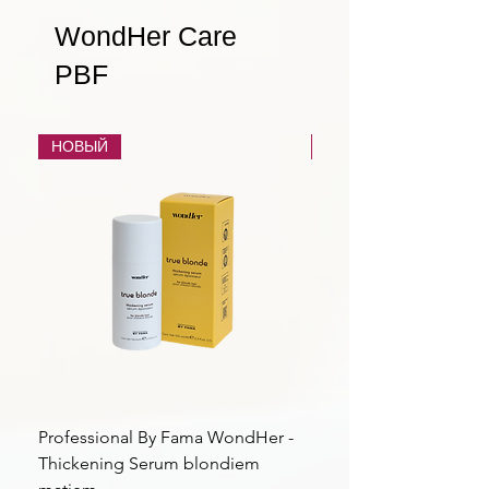
WondHer Care
PBF
НОВЫЙ
НОВЫЙ
Professional By Fama WondHer -
Professional By Fama
Thickening Serum blondiem
Structural Purple Loti