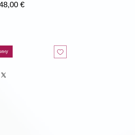
бычная
Спеццена
48,00 €
ена
зину