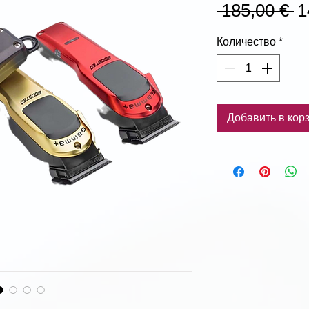
О
 185,00 € 
1
ц
Количество
*
Добавить в кор