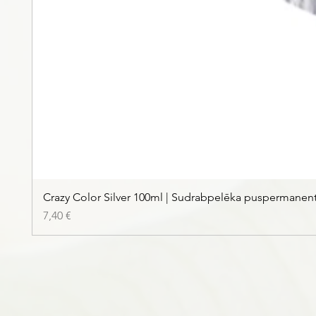
Crazy Color Silver 100ml | Sudrabpelēka puspermanen
Цена
7,40 €