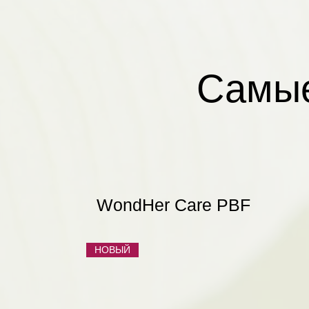
Самые
WondHer Care PBF
НОВЫЙ