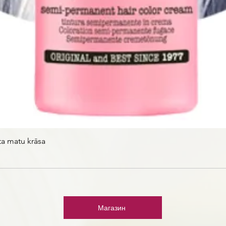
ta matu krāsa
Магазин