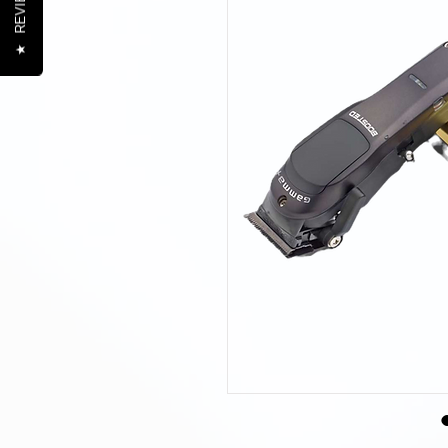
REVIEWS
★