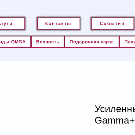
слуги
Контакты
События
нды OMSA
Верность
Подарочная карта
Пар
Усиленн
Gamma+