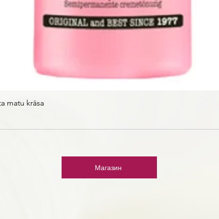
ta matu krāsa
Магазин