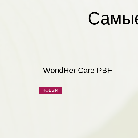
Самые
WondHer Care PBF
НОВЫЙ