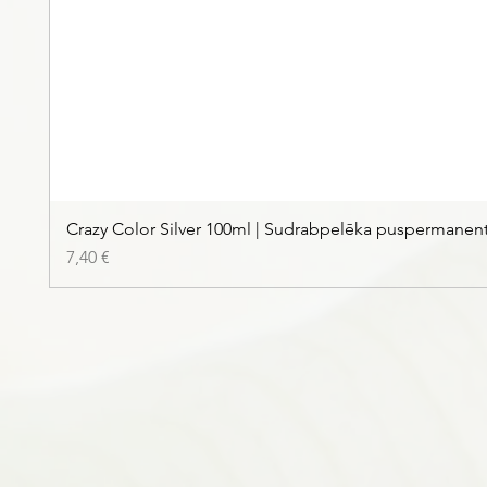
Crazy Color Silver 100ml | Sudrabpelēka puspermanen
Цена
7,40 €