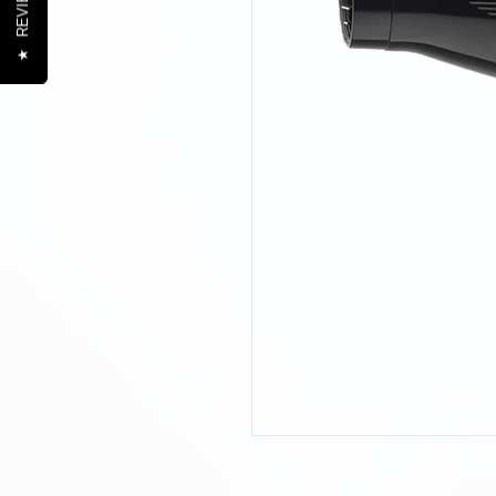
REVIEWS
★