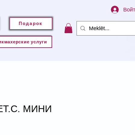
Вой
Подарок
икмахерские услуги
ET.C. МИНИ
а