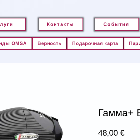
слуги
Контакты
События
нды OMSA
Верность
Подарочная карта
Пар
Гамма+ 
Цен
48,00 €