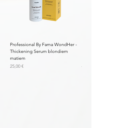
Professional By Fama WondHer -
Professional By Fama
Thickening Serum blondiem
Structural Purple Loti
matiem
matiem
Цена
Цена
25,00 €
43,56 €