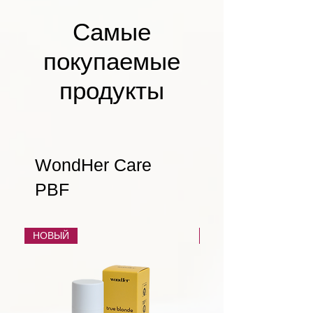
Самые
покупаемые
продукты
WondHer Care
PBF
НОВЫЙ
НОВЫЙ