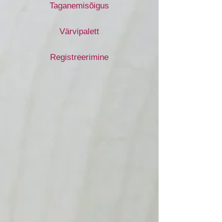
Taganemisõigus
Värvipalett
Registreerimine