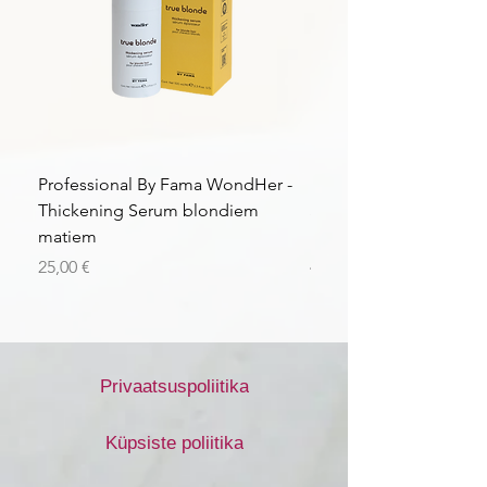
Professional By Fama WondHer -
Professional By Fama
Thickening Serum blondiem
Structural Purple Loti
matiem
matiem
Price
Price
25,00 €
43,56 €
Privaatsuspoliitika
Küpsiste poliitika