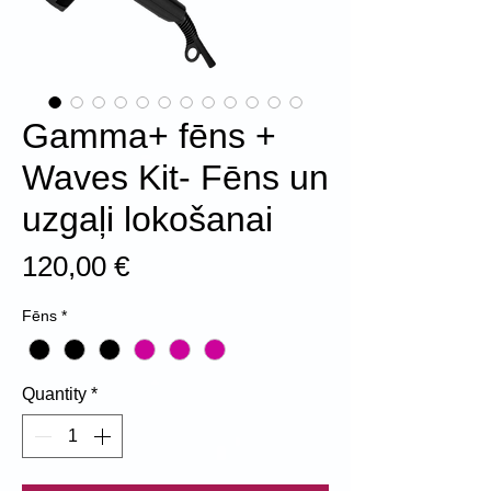
Gamma+ fēns +
Waves Kit- Fēns un
uzgaļi lokošanai
Price
120,00 €
Fēns
*
Quantity
*