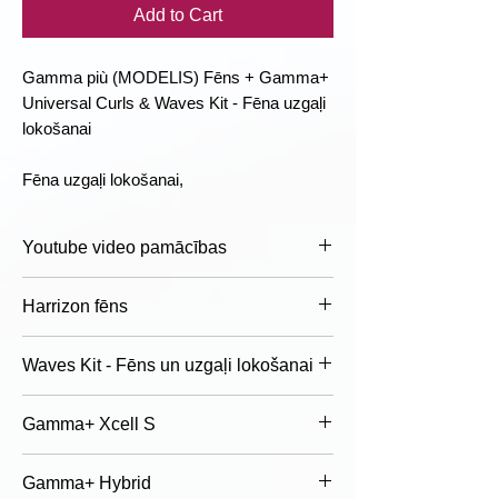
Add to Cart
Gamma più (MODELIS) Fēns + Gamma+
Universal Curls & Waves Kit - Fēna uzgaļi
lokošanai
Fēna uzgaļi lokošanai,
Youtube video pamācības
VIDEO, Spiest šeit
Harrizon fēns
Jaunās paaudzes fēns
Waves Kit - Fēns un uzgaļi lokošanai
NĀKOTNE IR TAGAD
Fēna uzgaļi lokošanai, alumīnija
Gamma+ Xcell S
cilindri ar pretapdegumu uzgali un 360°
Jonu ģenerators ar ieslēgšanas-
3D gaisa plūsmu pretējos virzienos
Jaunās paaudzes fēns
izslēgšanas slēdzi, kas kontrolē
Gamma+ Hybrid