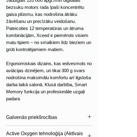
Jaudīgais 120 000 apgr./min digitālais
bezsuku motors rada īpaši koncentrētu
gaisa plūsmu, kas nodrošina ātrāku
žāvēšanu un precīzāku veidošanu.
Pateicoties 12 temperatūras un ātruma
kombinācijām, Xceed ir piemērots visiem
matu tipiem – no smalkiem līdz bieziem un
grūti kontrolējamiem matiem.
Ergonomiskais dizains, kas iedvesmots no
aviācijas dzinējiem, un tikai 300 g svars
nodrošina maksimālu komfortu arī ilgstoša
darba laikā salonā. Klusā darbība, Smart
Memory funkcija un profesionālie uzgaļi
padara
Galvenās priekšrocības
Active Oxygen tehnoloģija matu
Active Oxygen tehnoloģija (Aktīvais
atjaunošanai un spīdumam