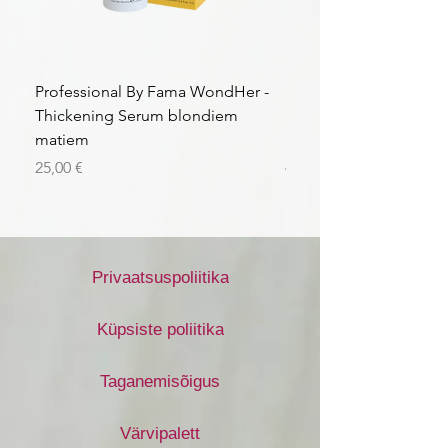
Professional By Fama WondHer -
Professional By Fama
Thickening Serum blondiem
Structural Purple Loti
matiem
matiem
Price
Price
25,00 €
43,56 €
Privaatsuspoliitika
Küpsiste poliitika
Taganemisõigus
Värvipalett