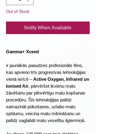
Out of Stock
Notify When Available
Gamma+ Xceed
ir jaunākās paaudzes profesionāls fēns,
kas apvieno trīs progresīvas tehnoloģijas
vienā ierīcē –
Active Oxygen, Infrared un
Ionised Air
, pārvēršot ikvienu matu
žāvēšanu par pilnvērtīgu matu kopšanas
procedūru. Šīs tehnoloģijas palīdz
samazināt pūkošanos, uzlabo matu
spīdumu, veicina matu mitrināšanu un
palīdz saglabāt matu veselību ilgtermiņā.