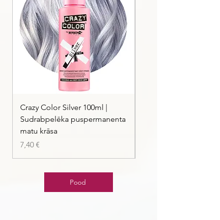
Crazy Color Silver 100ml |
Crazy Color Peppermi
Sudrabpelēka puspermanenta
| Pasteļmintas zaļa ma
matu krāsa
Price
7,40 €
Price
7,40 €
Pood