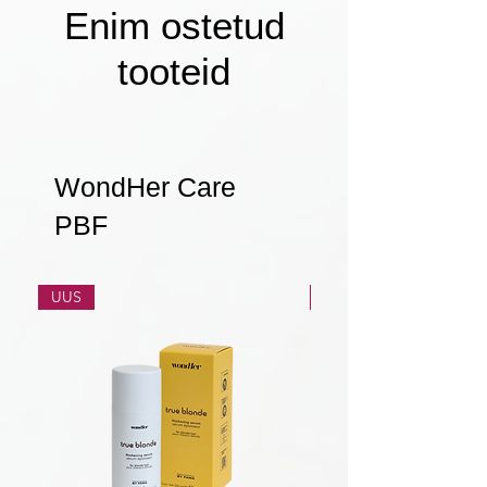
Enim ostetud
tooteid
WondHer Care
PBF
UUS
UUS