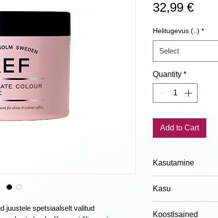
Pric
32,99 €
Helitugevus (..)
*
Select
Quantity
*
Add to Cart
Kasutamine
Kasutamine:
masse
Kasu
ja kuivadesse juus
hoolikalt. Suurema
✓ Orgaaniline Aca
juustele spetsiaalselt valitud
Koostisained
enne protseduuri