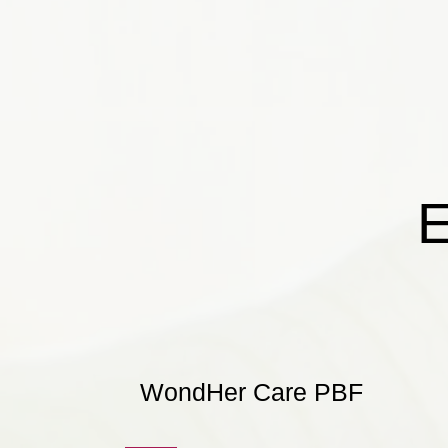
E
WondHer Care PBF