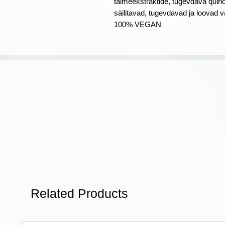
taimeekstraktide, tugevdava quinoa
säilitavad, tugevdavad ja loovad 
100% VEGAN
Related Products