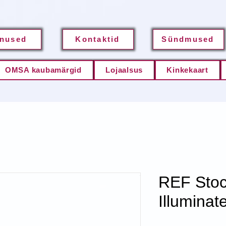
nused
Kontaktid
Sündmused
OMSA kaubamärgid
Lojaalsus
Kinkekaart
REF Stoc
Illuminat