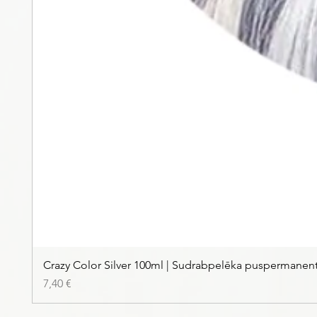
Crazy Color Silver 100ml | Sudrabpelēka puspermanen
Price
7,40 €