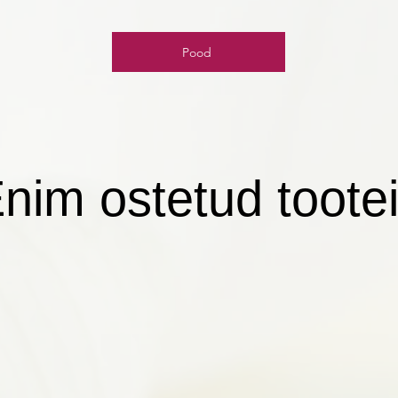
Pood
nim ostetud toote