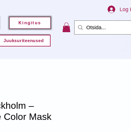
Log 
Kingitus
Juuksuriteenused
kholm –
e Color Mask