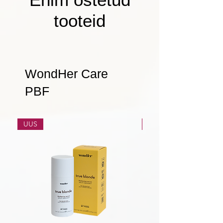
tooteid
WondHer Care
PBF
UUS
UUS