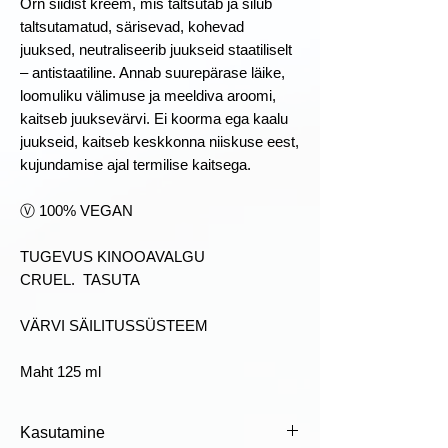
Õrn siidist kreem, mis taltsutab ja silub
taltsutamatud, särisevad, kohevad
juuksed, neutraliseerib juukseid staatiliselt
– antistaatiline. Annab suurepärase läike,
loomuliku välimuse ja meeldiva aroomi,
kaitseb juuksevärvi. Ei koorma ega kaalu
juukseid, kaitseb keskkonna niiskuse eest,
kujundamise ajal termilise kaitsega.
Ⓥ 100% VEGAN
TUGEVUS KINOOAVALGU
CRUEL.  TASUTA
VÄRVI SÄILITUSSÜSTEEM
Maht 125 ml
Kasutamine