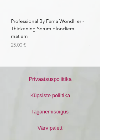
Professional By Fama WondHer -
Professional By Fama
Thickening Serum blondiem
Structural Purple Loti
matiem
matiem
Price
Price
25,00 €
43,56 €
Privaatsuspoliitika
Küpsiste poliitika
Taganemisõigus
Värvipalett