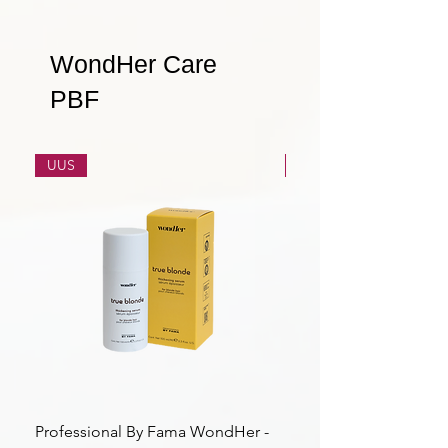
WondHer Care
PBF
UUS
UUS
Professional By Fama WondHer -
Professional By Fama