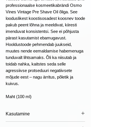
professionaalse kosmeetikabrändi Osmo
Vines Vintage Pre Shave Oil õliga. See
looduslikest koostisosadest koosnev toode
pakub peent lõhna ja meeldivat, kiiresti
imenduvat konsistentsi. See ei põhjusta
pärast kasutamist ebamugavust.
Hooldustoode pehmendab juukseid,
muutes nende eemaldamise habemenuga
tunduvalt lihtsamaks. Õli ka niisutab ja
toidab nahka, kaitstes seda selle
agressiivse protseduuri negatiivsete
mõjude eest – nagu ärritus, põletik ja
kuivus.
Maht (100 ml)
Kasutamine
Kasutamine:
loputage nägu sooja