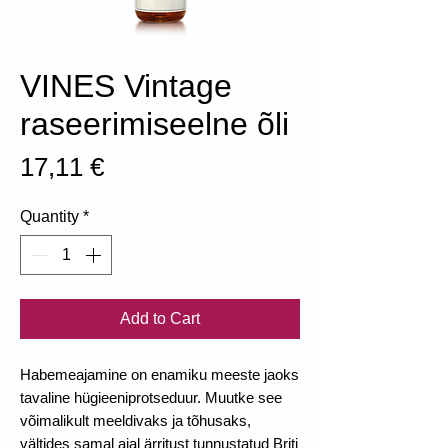
VINES Vintage
raseerimiseelne õli
Price
17,11 €
Quantity
*
Add to Cart
Habemeajamine on enamiku meeste jaoks
tavaline hügieeniprotseduur. Muutke see
võimalikult meeldivaks ja tõhusaks,
vältides samal ajal ärritust tunnustatud Briti