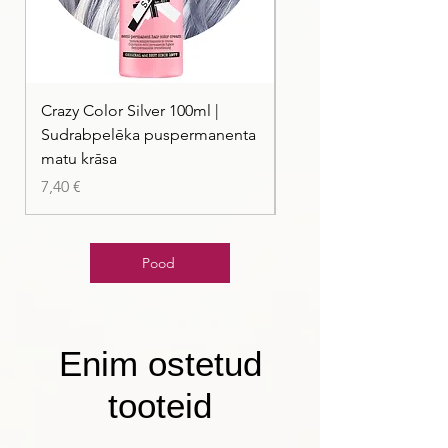
Crazy Color Silver 100ml |
Crazy Color Peppermi
Sudrabpelēka puspermanenta
| Pasteļmintas zaļa ma
matu krāsa
Price
7,40 €
Price
7,40 €
Pood
Enim ostetud
tooteid