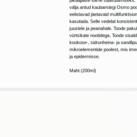
pikaajalise toime saavutamiseks. 
välja antud kaubamärgi Osmo pool
eelistavad jäetavaid multifunktsion
kasutada. Selle vedelat konsisten
juustele ja peanahale. Toode paku
vürtsikate nootidega. Toode sisald
kookose-, sidrunheina- ja sandlipu
mikroelementide poolest, mis ime
ja epidermisse.
Maht (200ml)