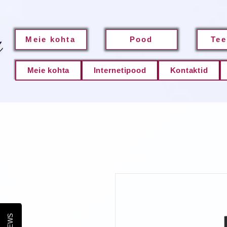
Meie kohta
Pood
Tee
Meie kohta
Internetipood
Kontaktid