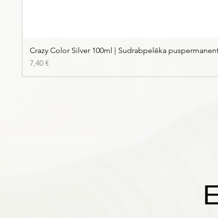
Crazy Color Silver 100ml | Sudrabpelēka puspermanen
Price
7,40 €
E