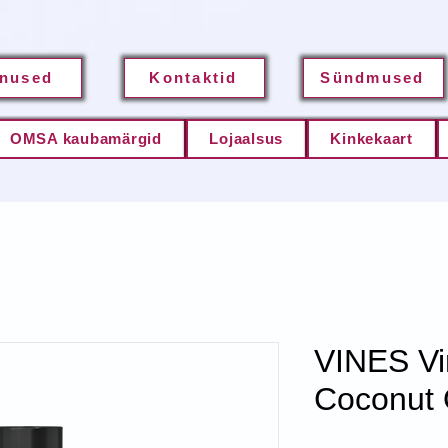
nused
Kontaktid
Sündmused
OMSA kaubamärgid
Lojaalsus
Kinkekaart
VINES Vi
Coconut O