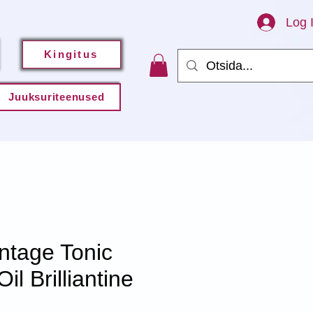
Log 
Kingitus
Juuksuriteenused
ntage Tonic
il Brilliantine