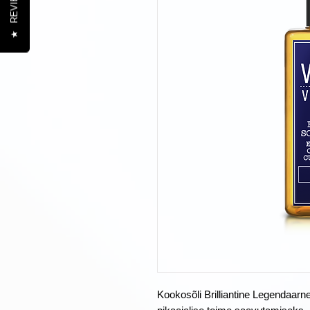
REVIEWS
★
Kookosõli Brilliantine Legendaarn