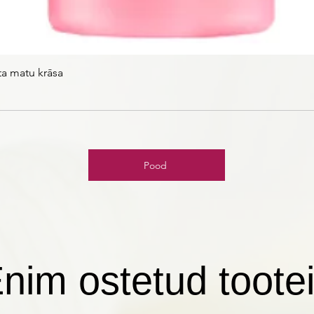
ta matu krāsa
Pood
nim ostetud toote