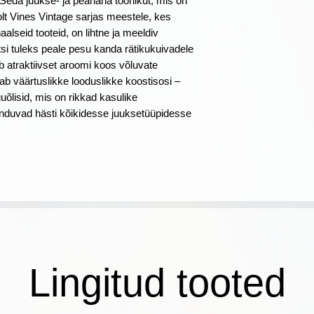
Seda juukse- ja peanaha toonikut, mis on
vastupidavamaks;
Oil, Amyris Balsam
t Vines Vintage sarjas meestele, kes
- Stimuleerib juust
(Fragrance), Linalo
aalseid tooteid, on lihtne ja meeldiv
väljalangemist ja t
Acetate, Camphor,
tsi tuleks peale pesu kanda rätikukuivadele
juured ja nõrgad, 
Acetyloctahydrona
b atraktiivset aroomi koos võluvate
Virginiana Oil, Eu
ab väärtuslikke looduslikke koostisosi –
uõlisid, mis on rikkad kasulike
nduvad hästi kõikidesse juuksetüüpidesse
Lingitud tooted