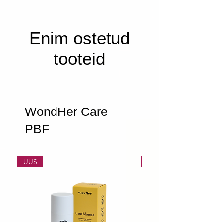
Enim ostetud
tooteid
WondHer Care
PBF
UUS
UUS