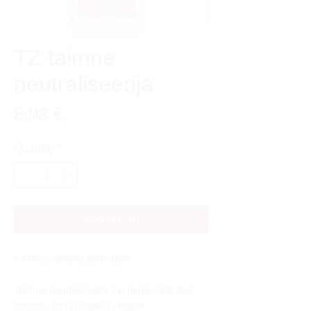
TZ taimne
neutraliseerija
Price
8,98 €
Quantity
*
Add to Cart
Kinnitusvahend permidele
Taimne neutralisaator on peroksiidivaba
koostis, õrn juustele ja kätele