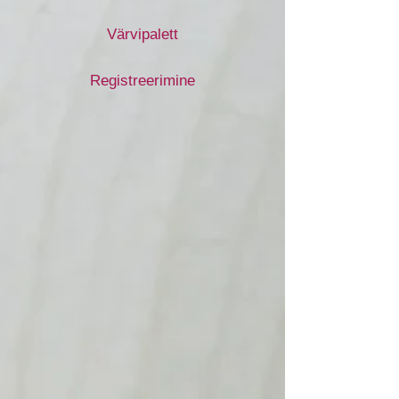
Värvipalett
Registreerimine