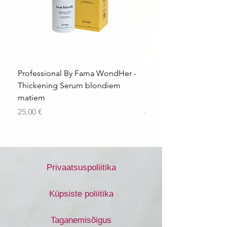
Professional By Fama WondHer -
Professional By Fama
Thickening Serum blondiem
Structural Purple Loti
matiem
matiem
Price
Price
25,00 €
43,56 €
Privaatsuspoliitika
Küpsiste poliitika
Taganemisõigus