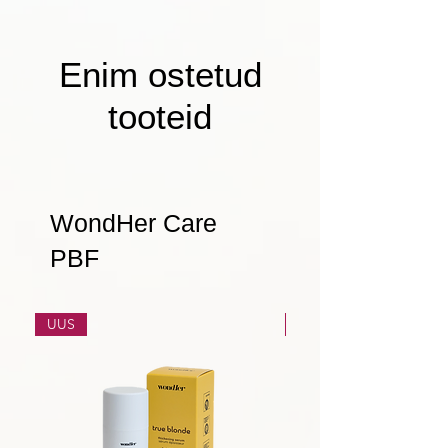
Enim ostetud
tooteid
WondHer Care
PBF
UUS
UUS