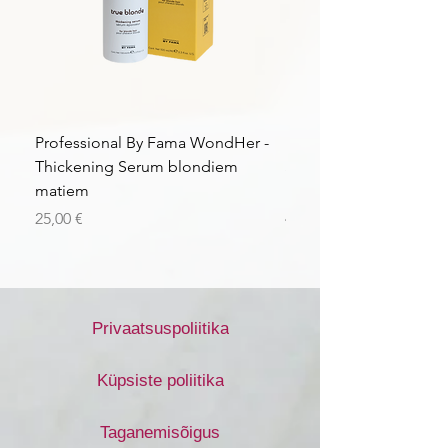
Professional By Fama WondHer -
Professional By Fama
Thickening Serum blondiem
Structural Purple Loti
matiem
matiem
Price
Price
25,00 €
43,56 €
Privaatsuspoliitika
Küpsiste poliitika
Taganemisõigus