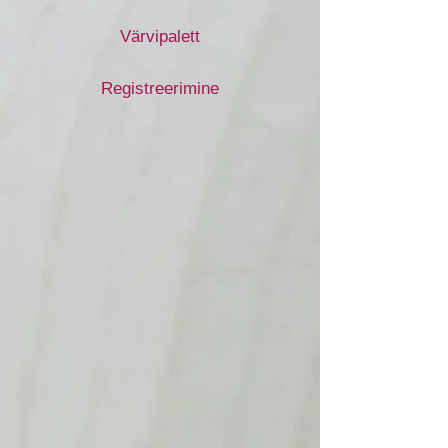
Värvipalett
Registreerimine