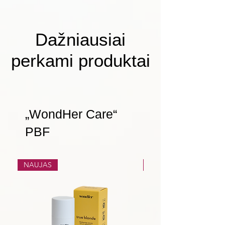
Dažniausiai
perkami produktai
„WondHer Care“
PBF
NAUJAS
NAUJAS