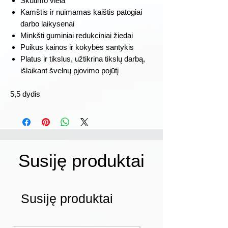
Skutimo viela
Kamštis ir nuimamas kaištis patogiai
darbo laikysenai
Minkšti guminiai redukciniai žiedai
Puikus kainos ir kokybės santykis
Platus ir tikslus, užtikrina tikslų darbą,
išlaikant švelnų pjovimo pojūtį
5,5 dydis
Susiję produktai
Susiję produktai