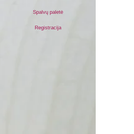
Spalvų paletė
Registracija