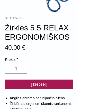
SKU: K2433.55
Žirklės 5.5 RELAX
ERGONOMIŠKOS
Price
40,00 €
Kiekis
*
Į krepšelį
Anglies chromo nerūdijančio plieno
Žirklės su ergonomiškomis rankenomis