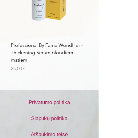
Professional By Fama WondHer -
Professional By Fama
Thickening Serum blondiem
Structural Purple Loti
matiem
matiem
Kaina
Kaina
25,00 €
43,56 €
Privatumo politika
Slapukų politika
Atšaukimo teisė