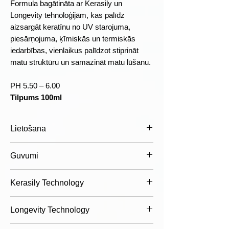
Formula bagātināta ar Kerasily un
Longevity tehnoloģijām, kas palīdz
aizsargāt keratīnu no UV starojuma,
piesārņojuma, ķīmiskās un termiskās
iedarbības, vienlaikus palīdzot stiprināt
matu struktūru un samazināt matu lūšanu.
PH 5.50 – 6.00
Tilpums 100ml
Lietošana
Lietošana:
Uzklāt nelielu daudzumu
Guvumi
seruma vienmērīgi visā matu garumā
no saknēm līdz galiem mitros vai dvielī
Plusi
Kerasily Technology
nosusinātos matos. Neskalot. Veidot
Palīdz vizuāli sabiezināt matu
matus kā ierasts. Lai sasniegtu
šķiedru
Augu izcelsmes aktīvā sastāvdaļa no
maksimālu rezultātu, ieteicams lietot
Longevity Technology
Piešķir matiem apjomu un pilnīgāku
piena dadža sēklām palīdz:
kopā ar WondHer Illuminating
izskatu
aizsargāt keratīnu no bojājumiem