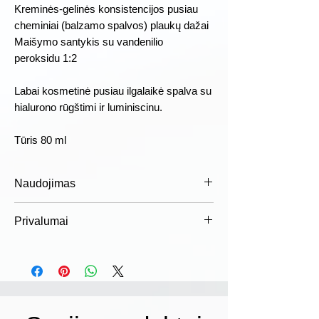
Kreminės-gelinės konsistencijos pusiau
cheminiai (balzamo spalvos) plaukų dažai
Maišymo santykis su vandenilio
peroksidu 1:2
Labai kosmetinė pusiau ilgalaikė spalva su
hialurono rūgštimi ir luminiscinu.
Tūris 80 ml
Naudojimas
Sumaišykite dažus tinkamomis
Privalumai
dozėmis su tinkamos koncentracijos
emulsija, užtepkite ant plaukų ir palikite
Dermatologiškai patikrinta
nurodytam laikui. Kruopščiai išplaukite
„Luminity“ priskiriami
šampūnu, geresniems rezultatams
nedirginantiems plaukams dažams,
naudokite: COWASH plaukų priežiūros
kurie yra švelnūs galvos odai.
priemonę po dažymo. Išsamesnės
Komfortas