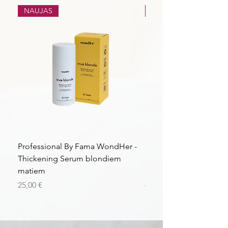
NAUJAS
NAUJAS
Professional By Fama WondHer -
Professional By Fama
Thickening Serum blondiem
Structural Purple Loti
matiem
matiem
Kaina
Kaina
25,00 €
43,56 €