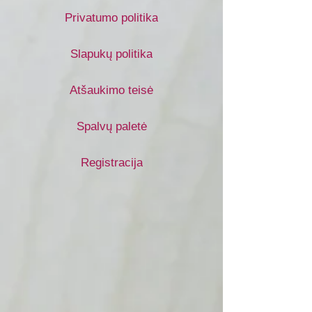
Privatumo politika
Slapukų politika
Atšaukimo teisė
Spalvų paletė
Registracija