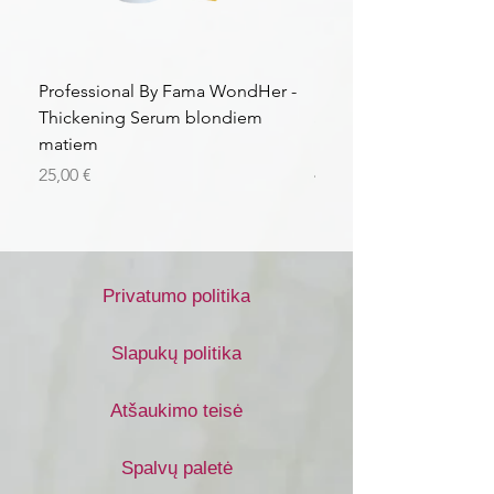
Professional By Fama WondHer -
Professional By Fama
Thickening Serum blondiem
Structural Purple Loti
matiem
matiem
Kaina
Kaina
25,00 €
43,56 €
Privatumo politika
Slapukų politika
Atšaukimo teisė
Spalvų paletė