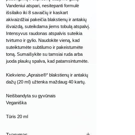
Vandeniui atspari, nesitepanti formulė
išsilaiko iki 8 savaičių ir kaskart
akivaizdžiai pakeičia blakstienų ir antakių
išvaizdą, suteikdama jiems tobulą atspalvį.
Intensyvus raudonas atspalvis suteikia
tvirtumo ir gylio. Naudokite vieną, kad
suteiktumėte subtilumo ir pakeistumėte
toną. Sumaišykite su tamsiai ruda arba
juoda plaukų spalva, kad patamsintumėte.
Kiekvieno „Apraise®“ blakstienų ir antakių
dažų (20 ml) užtenka maždaug 40 kartų.
Neišbandyta su gyvūnais
Veganiška
Tūris 20 ml
Tvarumas