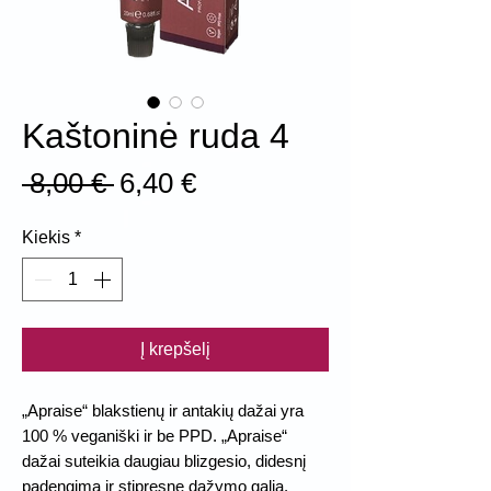
Kaštoninė ruda 4
Įprastinė
Pardavimo
 8,00 € 
6,40 €
kaina
kaina
Kiekis
*
Į krepšelį
„Apraise“ blakstienų ir antakių dažai yra
100 % veganiški ir be PPD. „Apraise“
dažai suteikia daugiau blizgesio, didesnį
padengimą ir stipresnę dažymo galią.