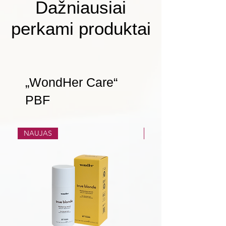
Dažniausiai
perkami produktai
„WondHer Care“
PBF
NAUJAS
NAUJAS