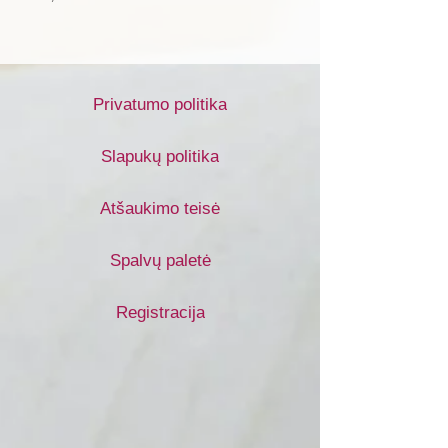
Privatumo politika
Slapukų politika
Atšaukimo teisė
Spalvų paletė
Registracija