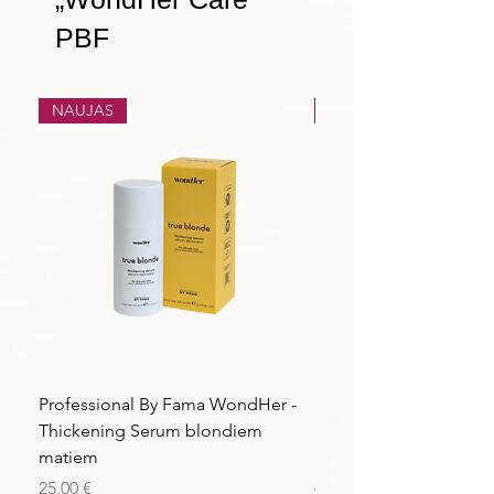
PBF
NAUJAS
NAUJAS
Professional By Fama WondHer -
Professional By Fama
Thickening Serum blondiem
Structural Purple Loti
matiem
matiem
Kaina
Kaina
25,00 €
43,56 €