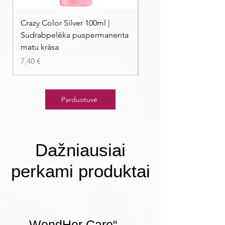
Crazy Color Silver 100ml |
Crazy Color Peppermi
Sudrabpelēka puspermanenta
| Pasteļmintas zaļa ma
matu krāsa
Kaina
7,40 €
Kaina
7,40 €
Parduotuvė
Dažniausiai
perkami produktai
„WondHer Care“