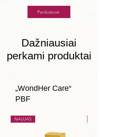
Parduotuvė
Dažniausiai
perkami produktai
„WondHer Care“
PBF
NAUJAS
NAUJAS