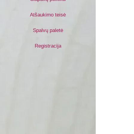
Atšaukimo teisė
Spalvų paletė
Registracija