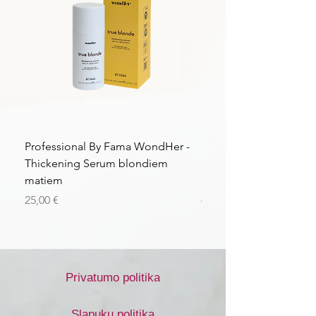
Professional By Fama WondHer -
Professional By Fama
Thickening Serum blondiem
Structural Purple Loti
matiem
matiem
Kaina
Kaina
25,00 €
43,56 €
Privatumo politika
Slapukų politika