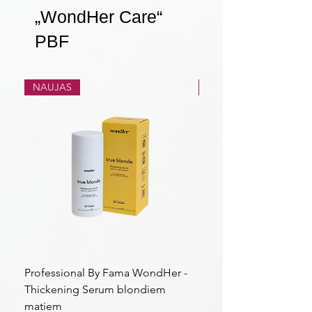
„WondHer Care“
PBF
NAUJAS
NAUJAS
Professional By Fama WondHer -
Professional By Fama
Thickening Serum blondiem
Structural Purple Loti
matiem
matiem