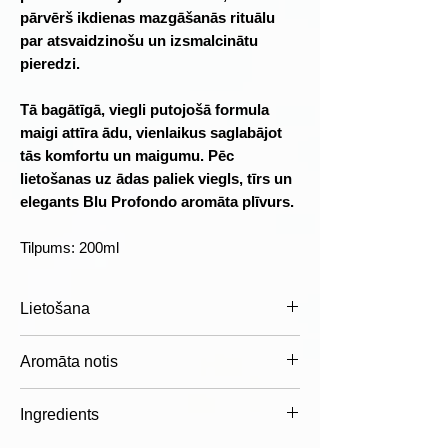
pārvērš ikdienas mazgāšanās rituālu
par atsvaidzinošu un izsmalcinātu
pieredzi.
Tā bagātīgā, viegli putojošā formula
maigi attīra ādu, vienlaikus saglabājot
tās komfortu un maigumu. Pēc
lietošanas uz ādas paliek viegls, tīrs un
elegants Blu Profondo aromāta plīvurs.
Tilpums: 200ml
Lietošana
Uzklājiet nelielu daudzumu uz mitras
Aromāta notis
ādas vai sūkļa, viegli saputojiet un
noskalojiet ar siltu ūdeni. Ikdienas
Augšējās notis
Ingredients
lietošanai piemērots visiem ādas
Minerālu akords
tipiem.
Bergamote