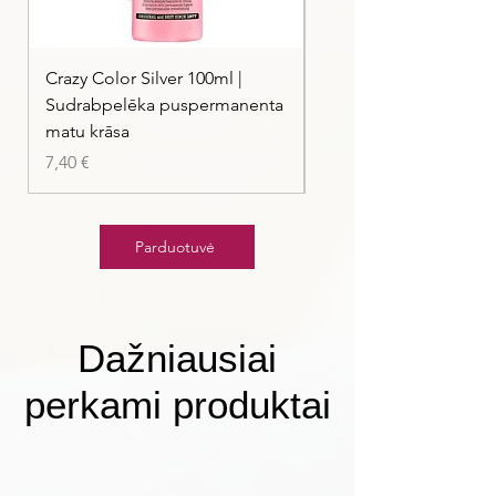
Crazy Color Silver 100ml |
Crazy Color Peppermi
Sudrabpelēka puspermanenta
| Pasteļmintas zaļa ma
matu krāsa
Kaina
7,40 €
Kaina
7,40 €
Parduotuvė
Dažniausiai
perkami produktai