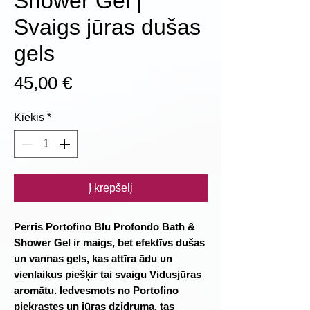
Shower Gel |
Svaigs jūras dušas
gels
Price
45,00 €
Kiekis
*
Į krepšelį
Perris Portofino Blu Profondo Bath &
Shower Gel ir maigs, bet efektīvs dušas
un vannas gels, kas attīra ādu un
vienlaikus piešķir tai svaigu Vidusjūras
aromātu. Iedvesmots no Portofino
piekrastes un jūras dzidruma, tas