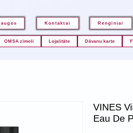
laugos
Kontaktai
Renginiai
OMSA zīmoli
Lojalitāte
Dāvanu karte
F
VINES Vi
Eau De P