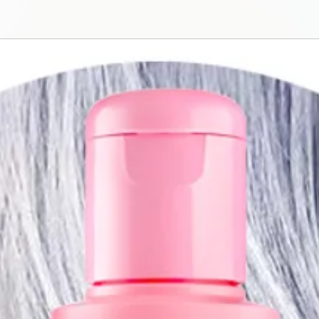
- Suteikia daug d
nepriklausomai nuo