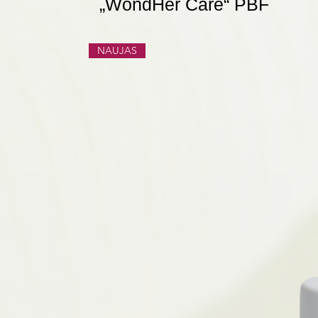
„WondHer Care“ PBF
NAUJAS