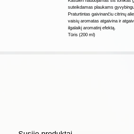
Kasdien naudojamas šis tonikas ga
suteikdamas plaukams gyvybing
Praturtintas gaivinančiu citrinų ali
vaisių aromatas atgaivina ir atga
ilgalaikį aromatinį efektą.
Tūris (200 ml)
Susiję produktai