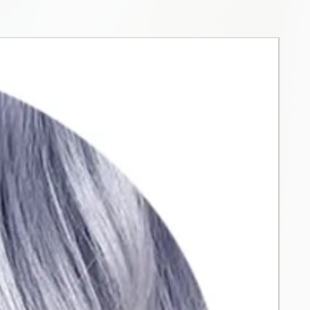
ėmesio pigmento sodrumui,
 jo kilmės.