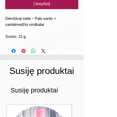
Į krepšelį
Dieviškoji siela – Palo santo +
santalmedžio smilkalai
Svoris: 15 g
Susiję produktai
Susiję produktai