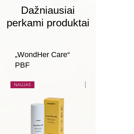
Dažniausiai
perkami produktai
„WondHer Care“
PBF
NAUJAS
NAUJAS