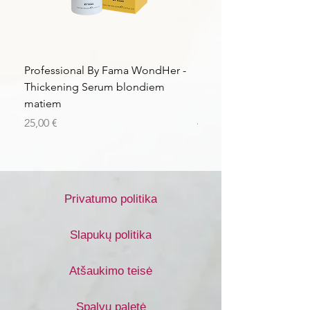
Professional By Fama WondHer -
Professional By Fama
Thickening Serum blondiem
Structural Purple Loti
matiem
matiem
Kaina
Kaina
25,00 €
43,56 €
Privatumo politika
Slapukų politika
Atšaukimo teisė
Spalvų paletė