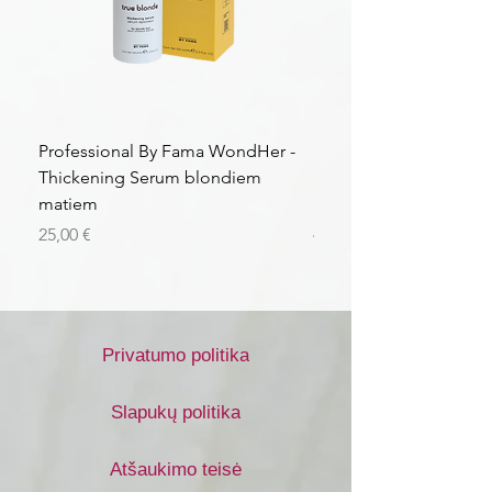
Professional By Fama WondHer -
Professional By Fama
Thickening Serum blondiem
Structural Purple Loti
matiem
matiem
Kaina
Kaina
25,00 €
43,56 €
Privatumo politika
Slapukų politika
Atšaukimo teisė