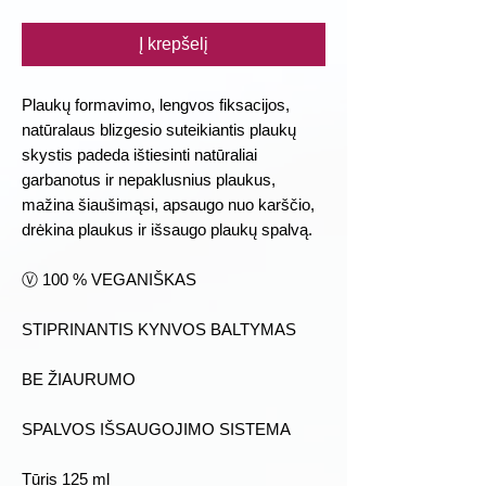
Į krepšelį
Plaukų formavimo, lengvos fiksacijos,
natūralaus blizgesio suteikiantis plaukų
skystis padeda ištiesinti natūraliai
garbanotus ir nepaklusnius plaukus,
mažina šiaušimąsi, apsaugo nuo karščio,
drėkina plaukus ir išsaugo plaukų spalvą.
Ⓥ 100 % VEGANIŠKAS
STIPRINANTIS KYNVOS BALTYMAS
BE ŽIAURUMO
SPALVOS IŠSAUGOJIMO SISTEMA
Tūris 125 ml