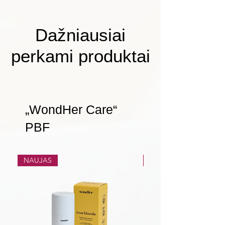
Dažniausiai
perkami produktai
„WondHer Care“
PBF
NAUJAS
NAUJAS