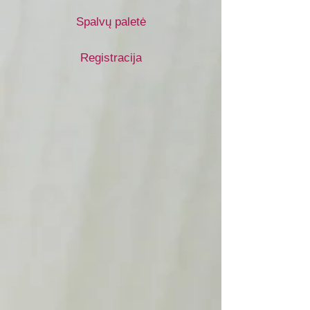
Spalvų paletė
Registracija