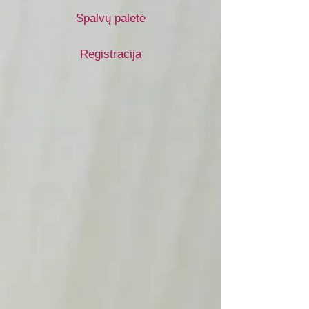
Spalvų paletė
Registracija