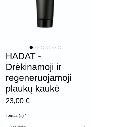
HADAT -
Drėkinamoji ir
regeneruojamoji
plaukų kaukė
Price
23,00 €
Tomas (..)
*