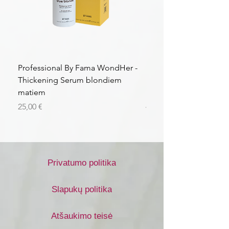
Professional By Fama WondHer -
Professional By Fama
Thickening Serum blondiem
Structural Purple Loti
matiem
matiem
Kaina
Kaina
25,00 €
43,56 €
Privatumo politika
Slapukų politika
Atšaukimo teisė