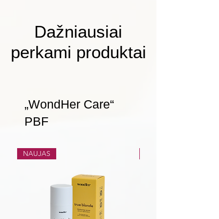
Dažniausiai
perkami produktai
„WondHer Care“
PBF
NAUJAS
NAUJAS