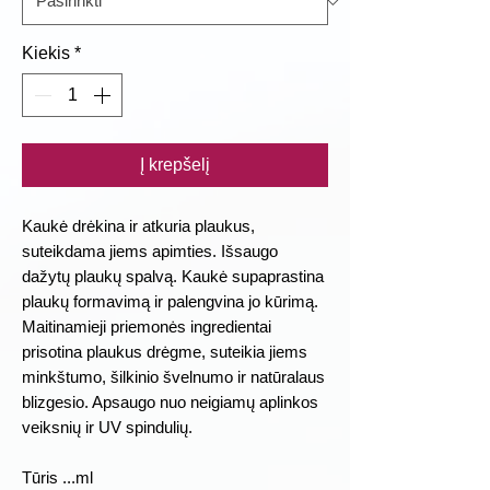
Kiekis
*
Į krepšelį
Kaukė drėkina ir atkuria plaukus,
suteikdama jiems apimties. Išsaugo
dažytų plaukų spalvą. Kaukė supaprastina
plaukų formavimą ir palengvina jo kūrimą.
Maitinamieji priemonės ingredientai
prisotina plaukus drėgme, suteikia jiems
minkštumo, šilkinio švelnumo ir natūralaus
blizgesio. Apsaugo nuo neigiamų aplinkos
veiksnių ir UV spindulių.
Tūris ...ml