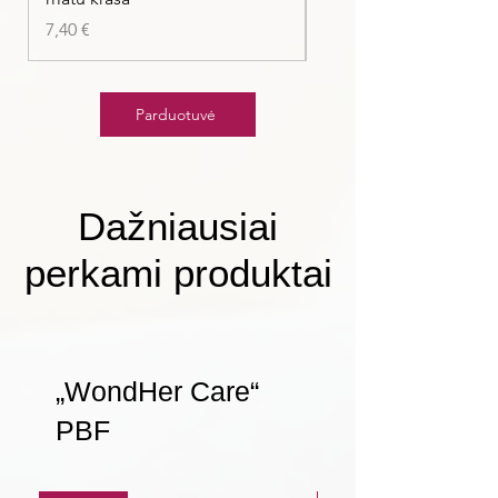
Kaina
7,40 €
Kaina
7,40 €
Parduotuvė
Dažniausiai
perkami produktai
„WondHer Care“
PBF