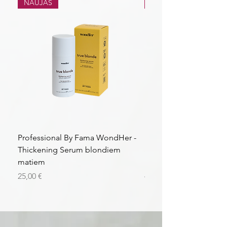
NAUJAS
NAUJAS
Professional By Fama WondHer -
Professional By Fama
Thickening Serum blondiem
Structural Purple Loti
matiem
matiem
Kaina
Kaina
25,00 €
43,56 €