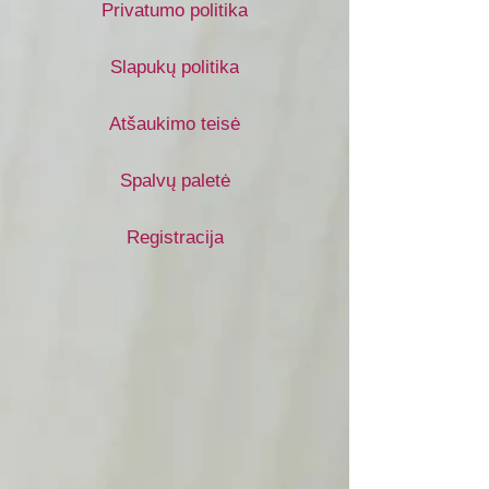
Privatumo politika
Slapukų politika
Atšaukimo teisė
Spalvų paletė
Registracija