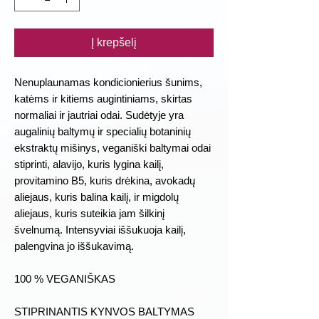
Į krepšelį
Nenuplaunamas kondicionierius šunims,
katėms ir kitiems augintiniams, skirtas
normaliai ir jautriai odai. Sudėtyje yra
augalinių baltymų ir specialių botaninių
ekstraktų mišinys, veganiški baltymai odai
stiprinti, alavijo, kuris lygina kailį,
provitamino B5, kuris drėkina, avokadų
aliejaus, kuris balina kailį, ir migdolų
aliejaus, kuris suteikia jam šilkinį
švelnumą. Intensyviai iššukuoja kailį,
palengvina jo iššukavimą.
100 % VEGANIŠKAS
STIPRINANTIS KYNVOS BALTYMAS