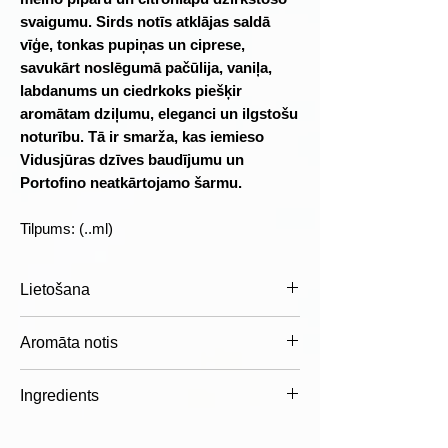
svaigumu. Sirds notīs atklājas saldā
vīģe, tonkas pupiņas un ciprese,
savukārt noslēgumā pačūlija, vaniļa,
labdanums un ciedrkoks piešķir
aromātam dziļumu, eleganci un ilgstošu
noturību. Tā ir smarža, kas iemieso
Vidusjūras dzīves baudījumu un
Portofino neatkārtojamo šarmu.
Tilpums: (..ml)
Lietošana
Izsmidziniet aromātu uz tīras ādas
Aromāta notis
pulsa punktos – uz kakla, plaukstu
locītavām vai aiz ausīm. Lai aromāts
Aromāta notis
Ingredients
saglabātos ilgāk, uzklājiet to uz
Augšējās notis
mitrinātas ādas un neberzējiet pēc
Sarkanais apelsīns
Alcohol Denat., Parfum (Fragrance),
uzsmidzināšanas.