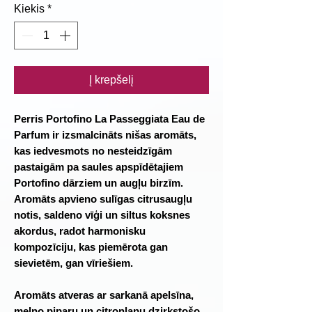
Kiekis
*
Į krepšelį
Perris Portofino La Passeggiata Eau de
Parfum ir izsmalcināts nišas aromāts,
kas iedvesmots no nesteidzīgām
pastaigām pa saules apspīdētajiem
Portofino dārziem un augļu birzīm.
Aromāts apvieno sulīgas citrusaugļu
notis, saldeno vīģi un siltus koksnes
akordus, radot harmonisku
kompozīciju, kas piemērota gan
sievietēm, gan vīriešiem.
Aromāts atveras ar sarkanā apelsīna,
melno piparu un citronlapu dzirkstošo