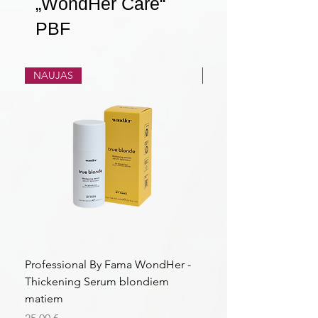
„WondHer Care“
PBF
NAUJAS
NAUJAS
Professional By Fama WondHer -
Professional By Fama
Thickening Serum blondiem
Structural Purple Loti
matiem
matiem
Kaina
Kaina