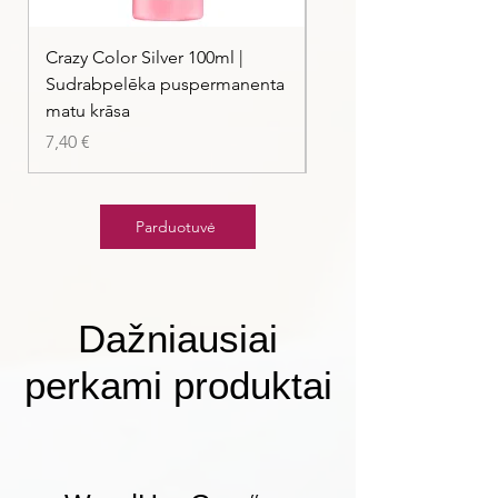
Crazy Color Silver 100ml |
Crazy Color Peppermi
Sudrabpelēka puspermanenta
| Pasteļmintas zaļa ma
matu krāsa
Kaina
7,40 €
Kaina
7,40 €
Parduotuvė
Dažniausiai
perkami produktai