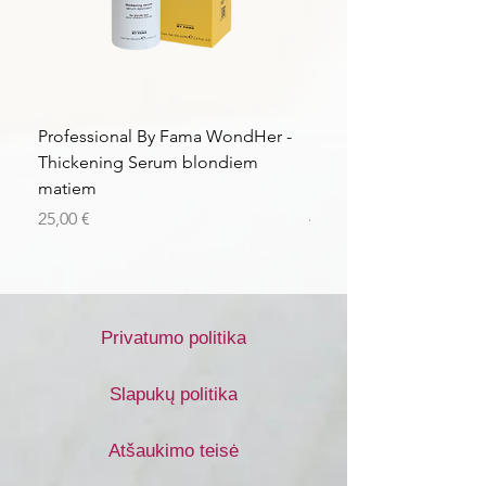
Professional By Fama WondHer -
Professional By Fama
Thickening Serum blondiem
Structural Purple Loti
matiem
matiem
Kaina
Kaina
25,00 €
43,56 €
Privatumo politika
Slapukų politika
Atšaukimo teisė