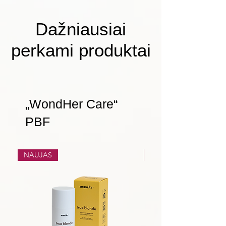
Dažniausiai
perkami produktai
„WondHer Care“
PBF
NAUJAS
NAUJAS