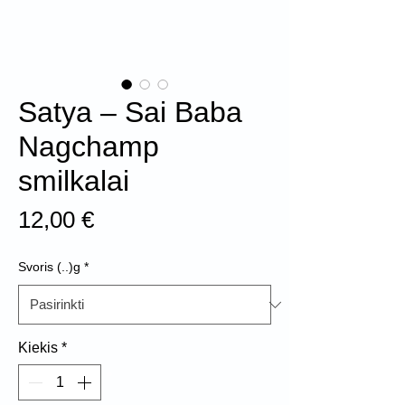
Satya – Sai Baba
Nagchamp
smilkalai
Price
12,00 €
Svoris (..)g
*
Kiekis
*