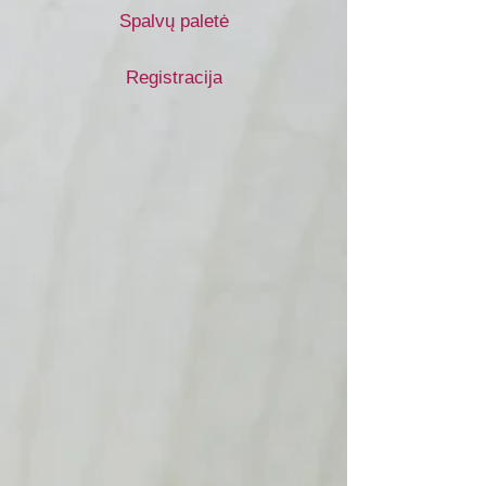
Spalvų paletė
Registracija