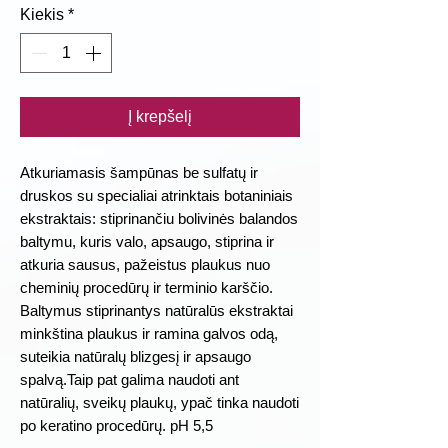
Kiekis
*
Į krepšelį
Atkuriamasis šampūnas be sulfatų ir
druskos su specialiai atrinktais botaniniais
ekstraktais: stiprinančiu bolivinės balandos
baltymu, kuris valo, apsaugo, stiprina ir
atkuria sausus, pažeistus plaukus nuo
cheminių procedūrų ir terminio karščio.
Baltymus stiprinantys natūralūs ekstraktai
minkština plaukus ir ramina galvos odą,
suteikia natūralų blizgesį ir apsaugo
spalvą.
Taip pat galima naudoti ant
natūralių, sveikų plaukų, ypač tinka naudoti
po keratino procedūrų. pH 5,5