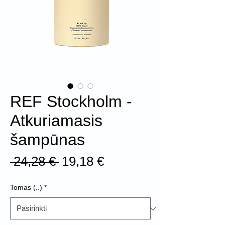
REF Stockholm -
Atkuriamasis
šampūnas
Įprastinė
Pardavimo
 24,28 € 
19,18 €
kaina
kaina
Tomas (..)
*