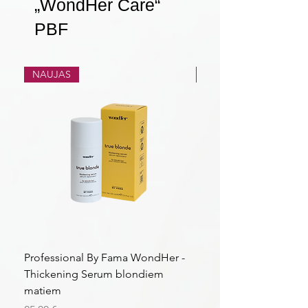
„WondHer Care“
PBF
NAUJAS
NAUJAS
Professional By Fama WondHer -
Professional By Fama
Thickening Serum blondiem
Structural Purple Loti
matiem
matiem