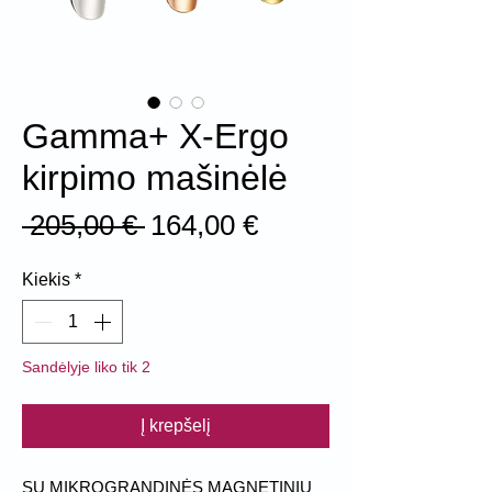
Gamma+ X-Ergo
kirpimo mašinėlė
Įprastinė
Pardavimo
 205,00 € 
164,00 €
kaina
kaina
Kiekis
*
Sandėlyje liko tik 2
Į krepšelį
SU MIKROGRANDINĖS MAGNETINIU