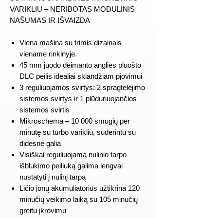
VARIKLIU – NERIBOTAS MODULINIS
NAŠUMAS IR IŠVAIZDA
Viena mašina su trimis dizainais
viename rinkinyje.
45 mm juodo deimanto anglies pluošto
DLC peilis idealiai sklandžiam pjovimui
3 reguliuojamos svirtys: 2 spragtelėjimo
sistemos svirtys ir 1 plūduriuojančios
sistemos svirtis
Mikroschema – 10 000 smūgių per
minutę su turbo varikliu, suderintu su
didesne galia
Visiškai reguliuojamą nulinio tarpo
išblukimo peiliuką galima lengvai
nustatyti į nulinį tarpą
Ličio jonų akumuliatorius užtikrina 120
minučių veikimo laiką su 105 minučių
greitu įkrovimu