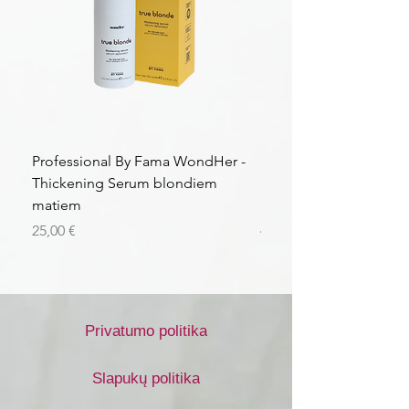
Professional By Fama WondHer -
Professional By Fama
Thickening Serum blondiem
Structural Purple Loti
matiem
matiem
Kaina
Kaina
25,00 €
43,56 €
Privatumo politika
Slapukų politika