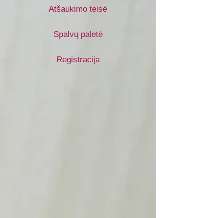
Atšaukimo teisė
Spalvų paletė
Registracija