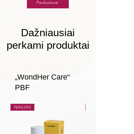
Parduotuvė
Dažniausiai
perkami produktai
„WondHer Care“
PBF
NAUJAS
NAUJAS