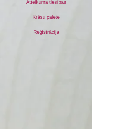
Atteikuma tiesības
Krāsu palete
Reģistrācija