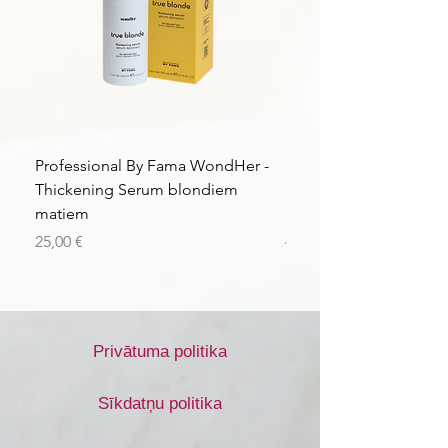
Professional By Fama WondHer -
Professional By Fama
Thickening Serum blondiem
Structural Purple Loti
matiem
matiem
Cena
Cena
25,00 €
43,56 €
Privātuma politika
Sīkdatņu politika