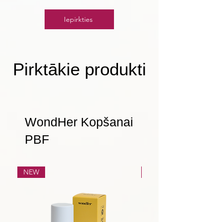
Iepirkties
Pirktākie produkti
WondHer Kopšanai
PBF
NEW
NEW