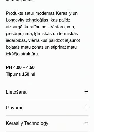
Produkts satur modernās Kerasily un
Longevity tehnoloģijas, kas palīdz
aizsargāt keratīnu no UV starojuma,
piesārņojuma, ķīmiskās un termiskās
iedarbības, vienlaikus palīdzot atjaunot
bojātās matu zonas un stiprināt matu
iekšējo struktūru.
PH 4.00 – 4.50
Tilpums
150 ml
Lietošana
Lietošana:
Pēc mazgāšanas ar
Guvumi
WondHer First Aid Rescue Shampoo
nosusināt matus ar dvieli. Sadalīt
Plusi
Kerasily Technology
matus sekcijās un uzklāt Fiber Boost
Intensīvi palīdz atjaunot bojātus
Repair 01 matu garumā. Izķemmēt