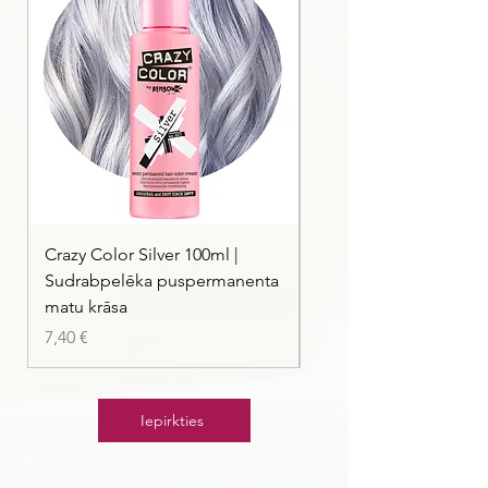
Crazy Color Silver 100ml |
Crazy Color Peppermi
Sudrabpelēka puspermanenta
| Pasteļmintas zaļa ma
matu krāsa
Cena
7,40 €
Cena
7,40 €
Iepirkties