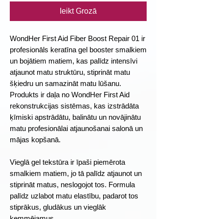
Ieikt Grozā
WondHer First Aid Fiber Boost Repair 01 ir
profesionāls keratīna gel booster smalkiem
un bojātiem matiem, kas palīdz intensīvi
atjaunot matu struktūru, stiprināt matu
šķiedru un samazināt matu lūšanu.
Produkts ir daļa no WondHer First Aid
rekonstrukcijas sistēmas, kas izstrādāta
ķīmiski apstrādātu, balinātu un novājinātu
matu profesionālai atjaunošanai salonā un
mājas kopšanā.
Vieglā gel tekstūra ir īpaši piemērota
smalkiem matiem, jo tā palīdz atjaunot un
stiprināt matus, neslogojot tos. Formula
palīdz uzlabot matu elastību, padarot tos
stiprākus, gludākus un vieglāk
ķemmējamus.