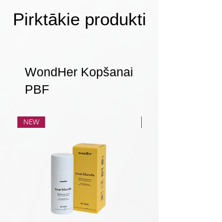
Pirktākie produkti
WondHer Kopšanai
PBF
NEW
NEW