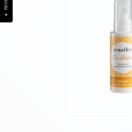
REVIEWS
★