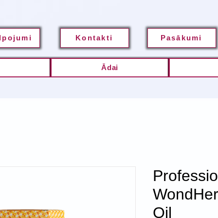
lpojumi
Kontakti
Pasākumi
m
Ādai
Professi
WondHer 
Oil