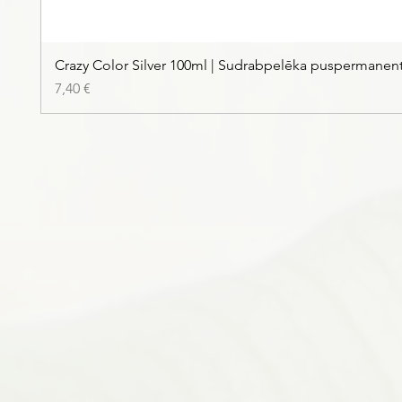
Crazy Color Silver 100ml | Sudrabpelēka puspermanen
Cena
7,40 €