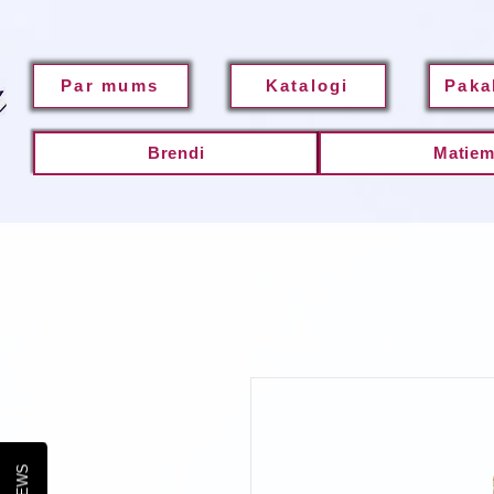
Par mums
Katalogi
Paka
Brendi
Matie