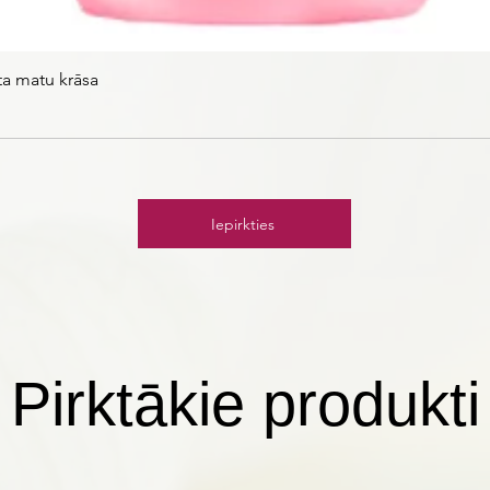
ta matu krāsa
Iepirkties
Pirktākie produkti