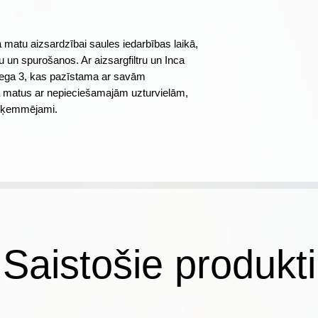
nepieejamā vietā.
Nodrošina matu
acīs vai elpceļos. L
uzturvielām
 matu aizsardzībai saules iedarbības laikā,
mērķim.
Bagātināts ar In
u un spurošanos. Ar aizsargfiltru un Inca
Mīksti, spīdīgi 
mega 3, kas pazīstama ar savām
Dermataloģiski te
a matus ar nepieciešamajām uzturvielām,
klasificēta kā n
gli ķemmējami.
galvas ādu.
Saistošie produkti