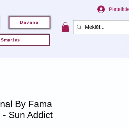
Pieteikti
Dāvana
Smaržas
onal By Fama
- Sun Addict