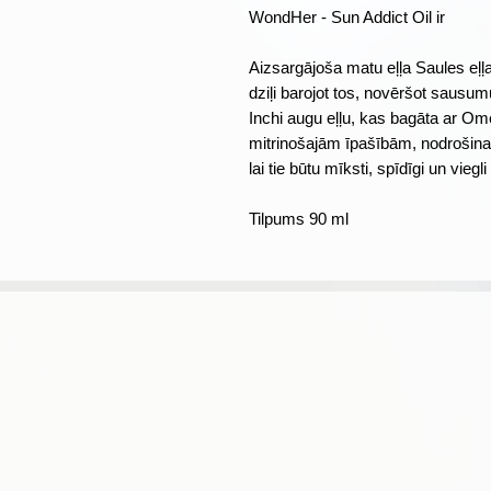
WondHer - Sun Addict Oil ir
Aizsargājoša matu eļļa Saules eļļa
dziļi barojot tos, novēršot sausum
Inchi augu eļļu, kas bagāta ar O
mitrinošajām īpašībām, nodrošin
lai tie būtu mīksti, spīdīgi un vie
Tilpums 90 ml