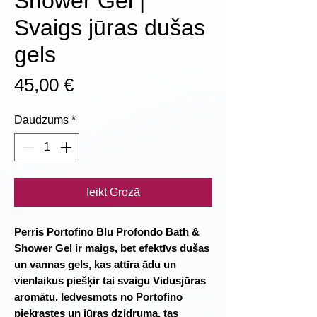
Shower Gel |
Svaigs jūras dušas
gels
Cena
45,00 €
Daudzums
*
Ieikt Grozā
Perris Portofino Blu Profondo Bath &
Shower Gel ir maigs, bet efektīvs dušas
un vannas gels, kas attīra ādu un
vienlaikus piešķir tai svaigu Vidusjūras
aromātu. Iedvesmots no Portofino
piekrastes un jūras dzidruma, tas