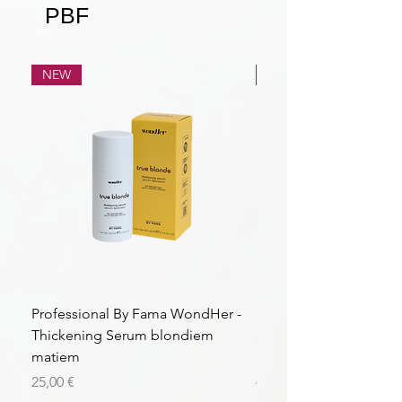
PBF
NEW
NEW
Professional By Fama WondHer -
Professional By Fama
Thickening Serum blondiem
Structural Purple Loti
matiem
matiem
Cena
Cena
25,00 €
43,56 €