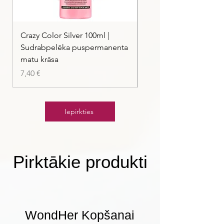
Crazy Color Silver 100ml |
Crazy Color Peppermi
Sudrabpelēka puspermanenta
| Pasteļmintas zaļa ma
matu krāsa
Cena
7,40 €
Cena
7,40 €
Iepirkties
Pirktākie produkti
WondHer Kopšanai