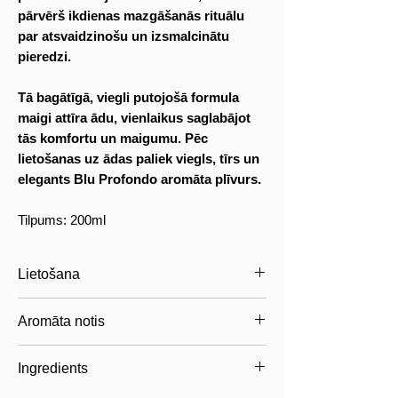
pārvērš ikdienas mazgāšanās rituālu
par atsvaidzinošu un izsmalcinātu
pieredzi.
Tā bagātīgā, viegli putojošā formula
maigi attīra ādu, vienlaikus saglabājot
tās komfortu un maigumu. Pēc
lietošanas uz ādas paliek viegls, tīrs un
elegants Blu Profondo aromāta plīvurs.
Tilpums: 200ml
Lietošana
Uzklājiet nelielu daudzumu uz mitras
Aromāta notis
ādas vai sūkļa, viegli saputojiet un
noskalojiet ar siltu ūdeni. Ikdienas
Augšējās notis
Ingredients
lietošanai piemērots visiem ādas
Minerālu akords
tipiem.
Bergamote