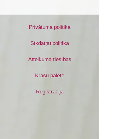
Privātuma politika
Sīkdatņu politika
Atteikuma tiesības
Krāsu palete
Reģistrācija