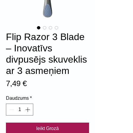
Flip Razor 3 Blade
– Inovatīvs
divpusējs skuveklis
ar 3 asmeņiem
Cena
7,49 €
Daudzums
*
Ieikt Grozā