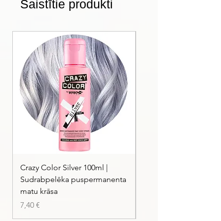
Saistītie produkti
skuvekļi, palīdzot ietaupīt naudu
ilgtermiņā.
Gluda un komfortabla skūšanās
Pieci precīzi asmeņi nodrošina īpaši
gludu rezultātu ar minimālu ādas
kairinājumu. Daudzi lietotāji salīdzina
skūšanās kvalitāti ar pasaules
vadošajiem premium zīmoliem.
Mazāk atkritumu
Mazāk bieža kasetņu nomaiņa nozīmē
mazāk plastmasas un metāla atkritumu,
padarot Flip Razor videi draudzīgāku
izvēli.
Crazy Color Silver 100ml |
Crazy Color Peppermi
Sudrabpelēka puspermanenta
| Pasteļmintas zaļa ma
matu krāsa
Cena
7,40 €
Cena
7,40 €