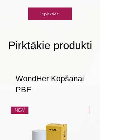
Iepirkties
Pirktākie produkti
WondHer Kopšanai
PBF
NEW
NEW