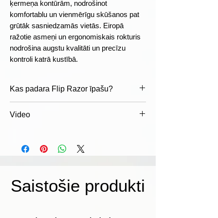
ķermeņa kontūrām, nodrošinot
komfortablu un vienmērīgu skūšanos pat
grūtāk sasniedzamās vietās. Eiropā
ražotie asmeņi un ergonomiskais rokturis
nodrošina augstu kvalitāti un precīzu
kontroli katrā kustībā.
Kas padara Flip Razor īpašu?
Divpusēja asmeņu sistēma
Video
Katras kasetnes abās pusēs ir
pilnvērtīgs 5 asmeņu komplekts. Kad
https://www.youtube.com/watch?
viena puse nolietojas, vienkārši
v=AMI4u44NWx0&time_continue=12&
apgrieziet kasetni un iegūstiet jaunu,
source_ve_path=MjM4NTE&embeds_r
svaigu asmeņu komplektu.
eferring_euri=https%3A%2F%2Fflipraz
Līdz pat divreiz ilgāka lietošana
or.com%2F
Saistošie produkti
Pateicoties divpusējai konstrukcijai,
viena kasetne var kalpot aptuveni
divreiz ilgāk nekā tradicionālie