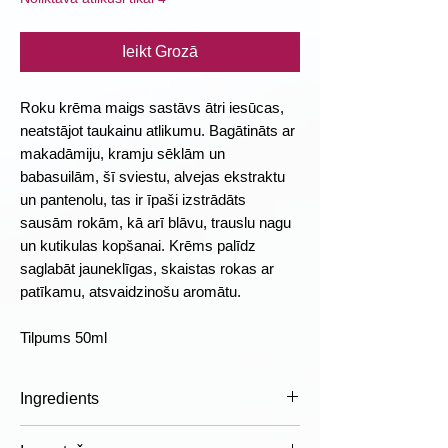
Ieikt Grozā
Roku krēma maigs sastāvs ātri iesūcas,
neatstājot taukainu atlikumu. Bagātināts ar
makadāmiju, kramju sēklām un
babasuilām, šī sviestu, alvejas ekstraktu
un pantenolu, tas ir īpaši izstrādāts
sausām rokām, kā arī blāvu, trauslu nagu
un kutikulas kopšanai. Krēms palīdz
saglabāt jauneklīgas, skaistas rokas ar
patīkamu, atsvaidzinošu aromātu.
Tilpums 50ml
Ingredients
AQUA, PERSEA GRATISSIMA OIL,