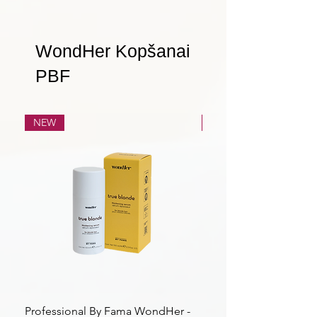
WondHer Kopšanai
PBF
NEW
NEW
Professional By Fama WondHer -
Professional By Fama