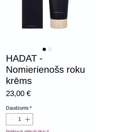
HADAT -
Nomierienošs roku
krēms
Cena
23,00 €
Daudzums
*
Noliktavā atlikuši tikai 4