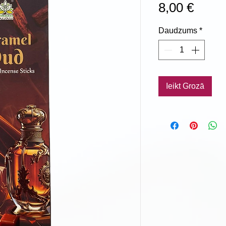
Cena
8,00 €
Daudzums
*
Ieikt Grozā