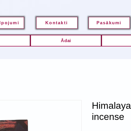
lpojumi
Kontakti
Pasākumi
m
Ādai
Himalaya
incense