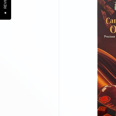
REVIEWS
★