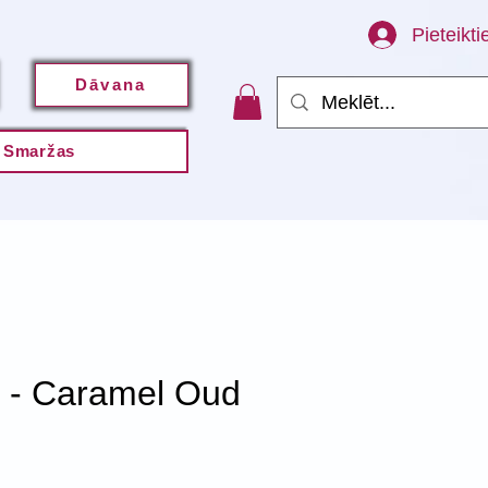
Pieteikti
Dāvana
Smaržas
 - Caramel Oud