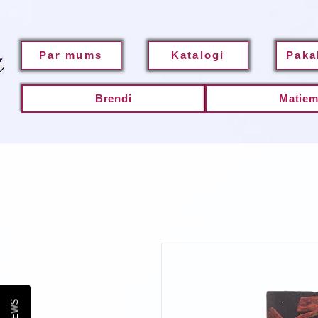
Par mums
Katalogi
Paka
Brendi
Matie