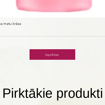
ta matu krāsa
Iepirkties
Pirktākie produkti