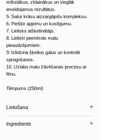
mīkstākus, zīdainākus un vieglāk
ieveidojamus rezultātus.
5. Satur krāsu aizsargājošu kompleksu.
6. Piešķir apjomu un kustīgumu.
7. Lielisks atšķetinātājs.
8. Lieliski piemērots matu
pieaudzējumiem.
9. Izlīdzina šķeltos galus un kontrolē
sprogošanos.
10. Uzlabo matu žāvēšanas procesu ar
fēnu.
Tilmpums (250ml)
Lietošana
Lietošana:
Vienmērīgi izsmidziniet
Ingredients
uz nosusinātiem matiem. Neizskalojiet.
Ieveidojiet kā parasti.
Aqua (Water), Alcohol Denat. (Alcohol),