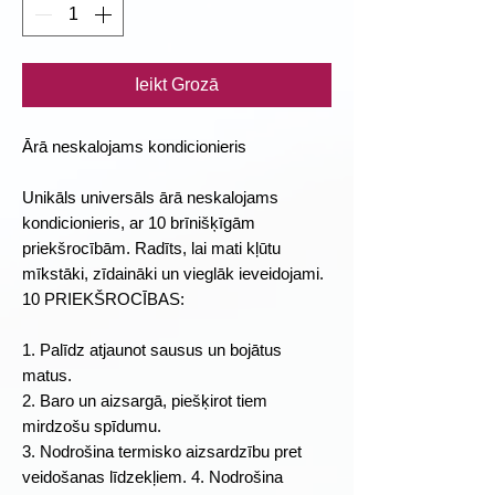
Ieikt Grozā
Ārā neskalojams kondicionieris
Unikāls universāls ārā neskalojams
kondicionieris, ar 10 brīnišķīgām
priekšrocībām. Radīts, lai mati kļūtu
mīkstāki, zīdaināki un vieglāk ieveidojami.
10 PRIEKŠROCĪBAS:
1. Palīdz atjaunot sausus un bojātus
matus.
2. Baro un aizsargā, piešķirot tiem
mirdzošu spīdumu.
3. Nodrošina termisko aizsardzību pret
veidošanas līdzekļiem. 4. Nodrošina