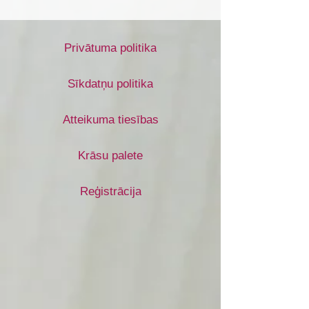
Privātuma politika
Sīkdatņu politika
Atteikuma tiesības
Krāsu palete
Reģistrācija