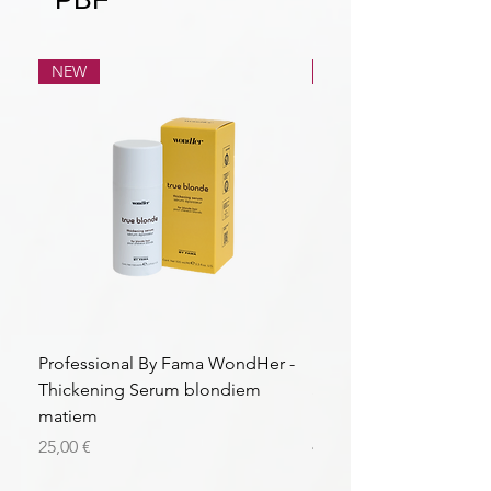
NEW
NEW
Professional By Fama WondHer -
Professional By Fama
Thickening Serum blondiem
Structural Purple Loti
matiem
matiem
Cena
Cena
25,00 €
43,56 €