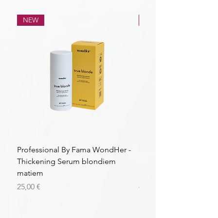
NEW
NEW
Professional By Fama WondHer -
Professional By Fama
Thickening Serum blondiem
Structural Purple Loti
matiem
matiem
Cena
Cena
25,00 €
43,56 €