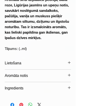
roze, Ligūrijas jasmīns un upeņu notis,
savukārt noslēgumā sandalkoks,
pačūlija, vaniļa un muskuss piešķir
aromātam siltumu, dziļumu un ilgstošu
noturību. Tas ir izsmalcināts aromāts,
kas lieliski papildina gan ikdienas, gan
īpašus dzīves mirkļus.
Tilpums: (..ml)
Lietošana
Izsmidziniet aromātu uz tīras ādas
Aromāta notis
pulsa punktos – uz kakla, plaukstu
locītavām vai aiz ausīm. Lai aromāts
Augšējās notis
Ingredients
saglabātos ilgāk, uzklājiet to uz
Rozā pipari
mitrinātas ādas un neberzējiet pēc
Greipfrūts
aqua (water), prunus amygdalus dulcis
uzsmidzināšanas.
Persiku ziedi
(sweet almond) oil, glycerin,