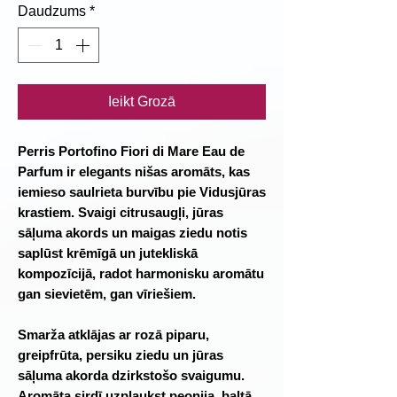
Daudzums
*
Ieikt Grozā
Perris Portofino Fiori di Mare Eau de
Parfum ir elegants nišas aromāts, kas
iemieso saulrieta burvību pie Vidusjūras
krastiem. Svaigi citrusaugļi, jūras
sāļuma akords un maigas ziedu notis
saplūst krēmīgā un jutekliskā
kompozīcijā, radot harmonisku aromātu
gan sievietēm, gan vīriešiem.
Smarža atklājas ar rozā piparu,
greipfrūta, persiku ziedu un jūras
sāļuma akorda dzirkstošo svaigumu.
Aromāta sirdī uzplaukst peonija, baltā