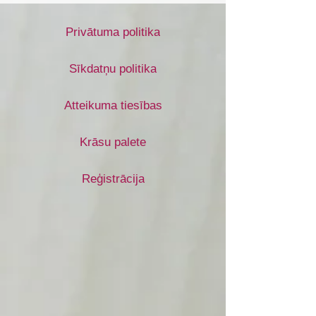
Privātuma politika
Sīkdatņu politika
Atteikuma tiesības
Krāsu palete
Reģistrācija