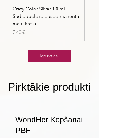
Crazy Color Silver 100ml |
Crazy Color Peppermi
Sudrabpelēka puspermanenta
| Pasteļmintas zaļa ma
matu krāsa
Cena
7,40 €
Cena
7,40 €
Iepirkties
Pirktākie produkti
WondHer Kopšanai
PBF