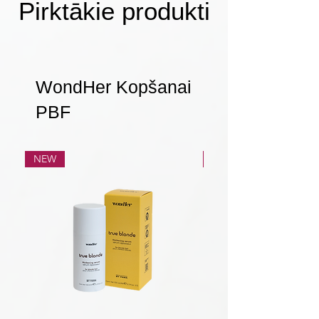
Pirktākie produkti
WondHer Kopšanai
PBF
NEW
NEW