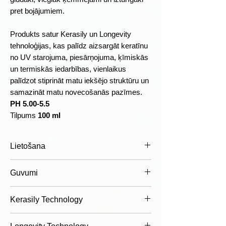
pret bojājumiem.
Produkts satur Kerasily un Longevity
tehnoloģijas, kas palīdz aizsargāt keratīnu
no UV starojuma, piesārņojuma, ķīmiskās
un termiskās iedarbības, vienlaikus
palīdzot stiprināt matu iekšējo struktūru un
samazināt matu novecošanās pazīmes.
PH 5.00-5.5
Tilpums
100 ml
Lietošana
Lietošana:
Uzklāt nelielu daudzumu
Guvumi
seruma matu garumā un galos mitros
vai sausos matos. Neskalot. Veidot
Plusi
Kerasily Technology
matus kā ierasts. Lai sasniegtu
Palīdz aizsargāt matus pret
maksimālu rezultātu, ieteicams lietot
karstumu līdz 230°C
Augu izcelsmes aktīvā sastāvdaļa no
kopā ar WondHer First Aid Rescue