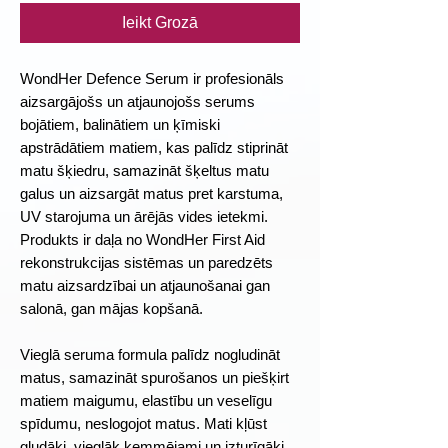
Ieikt Grozā
WondHer Defence Serum ir profesionāls
aizsargājošs un atjaunojošs serums
bojātiem, balinātiem un ķīmiski
apstrādātiem matiem, kas palīdz stiprināt
matu šķiedru, samazināt šķeltus matu
galus un aizsargāt matus pret karstuma,
UV starojuma un ārējās vides ietekmi.
Produkts ir daļa no WondHer First Aid
rekonstrukcijas sistēmas un paredzēts
matu aizsardzībai un atjaunošanai gan
salonā, gan mājas kopšanā.
Vieglā seruma formula palīdz nogludināt
matus, samazināt spurošanos un piešķirt
matiem maigumu, elastību un veselīgu
spīdumu, neslogojot matus. Mati kļūst
gludāki, vieglāk ķemmējami un izturīgāki