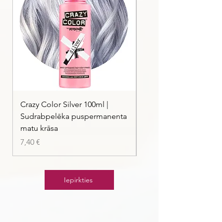
Crazy Color Silver 100ml |
Crazy Color Peppermi
Sudrabpelēka puspermanenta
| Pasteļmintas zaļa ma
matu krāsa
Cena
7,40 €
Cena
7,40 €
Iepirkties