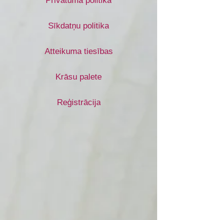
Privātuma politika
Sīkdatņu politika
Atteikuma tiesības
Krāsu palete
Reģistrācija