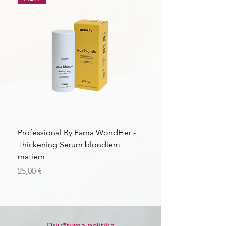
Professional By Fama WondHer -
Professional By Fama
Thickening Serum blondiem
Structural Purple Loti
matiem
matiem
Cena
Cena
25,00 €
43,56 €