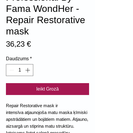
Fama WondHer -
Repair Restorative
mask
Cena
36,23 €
Daudzums
*
Ieikt Grozā
Repair Restorative mask ir
intensīva atjaunojoša matu maska ķīmiski
apstrādātiem un bojātiem matiem. Atjauno,
aizsargā un stiprina matu struktūru.
Ieteicams lietot salonā procedūru