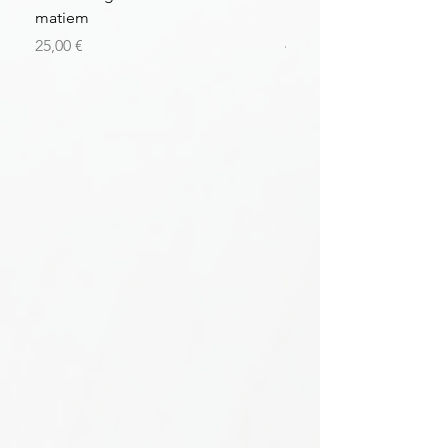
matiem
matiem
Цена
Цена
25,00 €
43,56 €