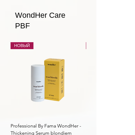
WondHer Care
PBF
НОВЫЙ
НОВЫЙ
Professional By Fama WondHer -
Professional By Fama
Thickening Serum blondiem
Structural Purple Loti