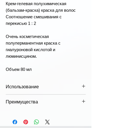
Крем-гелевая полухимическая
(бальзам-краска) краска для волос
Соотношение смешивания с
перекисью 1 : 2
Очень косметическая
полуперманентная краска с
гиалуроновой кислотой и
люминисцином.
Объем 80 мл
Использование
Смешайте краску в соответствующих
Преимущества
дозах с эмульсией нужной
концентрации, нанесите на волосы и
Протестировано
оставьте на предписанное время.
дерматологами
Тщательно вымойте шампунем, для
Luminity классифицируется как