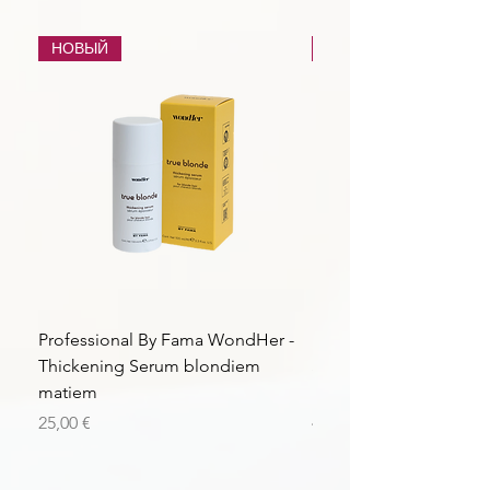
НОВЫЙ
НОВЫЙ
Professional By Fama WondHer -
Professional By Fama
Thickening Serum blondiem
Structural Purple Loti
matiem
matiem
Цена
Цена
25,00 €
43,56 €