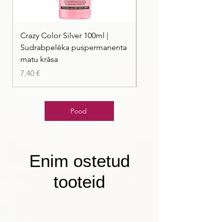
Crazy Color Silver 100ml |
Crazy Color Peppermi
Sudrabpelēka puspermanenta
| Pasteļmintas zaļa ma
matu krāsa
Price
7,40 €
Price
7,40 €
Pood
Enim ostetud
tooteid