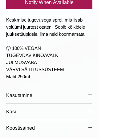
Notify When Available
Keskmise tugevusega sprei, mis lisab
volüümi juurtest otsteni. Sobib kõikidele
juuksetüüpidele, ilma neid koormamata.
Ⓥ 100% VEGAN
TUGEVDAV KINOAVALK
JULMUSVABA
VÄRVI SÄILITUSSÜSTEEM
Maht 250ml
Kasutamine
Kasutamine:
- Loksutage hästi ja
Kasu
pihustage juuksejuurtele. Kuivatage
fööni ja juuksejuurharjaga.
✓ Maksimaalne täituvus
Koostisained
Tähelepanu!
Viaal on rõhu all. Kaitsta
✓ Kaalutu valem
otsese päikesevalguse eest ja mitte