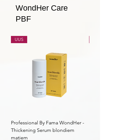
WondHer Care
PBF
UUS
UUS
Professional By Fama WondHer -
Professional By Fama
Thickening Serum blondiem
Structural Purple Loti
matiem
matiem