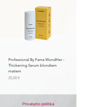
Professional By Fama WondHer -
Professional By Fama
Thickening Serum blondiem
Structural Purple Loti
matiem
matiem
Kaina
Kaina
25,00 €
43,56 €
Privatumo politika