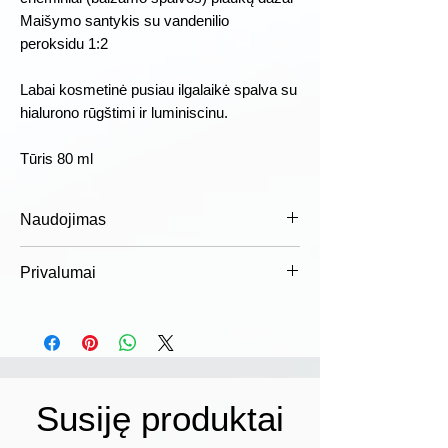
Maišymo santykis su vandenilio
peroksidu 1:2
Labai kosmetinė pusiau ilgalaikė spalva su
hialurono rūgštimi ir luminiscinu.
Tūris 80 ml
Naudojimas
Sumaišykite dažus tinkamomis
Privalumai
dozėmis su tinkamos koncentracijos
emulsija, užtepkite ant plaukų ir palikite
Dermatologiškai patikrinta
nurodytam laikui. Kruopščiai išplaukite
„Luminity“ priskiriami
šampūnu, geresniems rezultatams
nedirginantiems plaukams dažams,
naudokite: COWASH plaukų priežiūros
kurie yra švelnūs galvos odai.
priemonę po dažymo. Išsamesnės
Komfortas
Susiję produktai
instrukcijos pateiktos ant pakuotės.
Formulė be alkoholio su grynais,