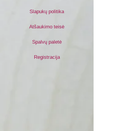
Slapukų politika
Atšaukimo teisė
Spalvų paletė
Registracija