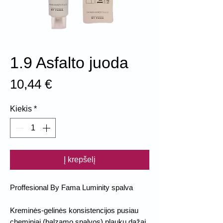
1.9 Asfalto juoda
Price
10,44 €
Kiekis
*
Į krepšelį
Proffesional By Fama Luminity spalva
Kreminės-gelinės konsistencijos pusiau
cheminiai (balzamo spalvos) plaukų dažai