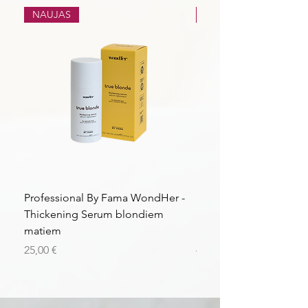
NAUJAS
NAUJAS
Professional By Fama WondHer -
Professional By Fama
Thickening Serum blondiem
Structural Purple Loti
matiem
matiem
Kaina
Kaina
25,00 €
43,56 €