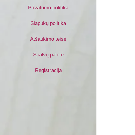
Privatumo politika
Slapukų politika
Atšaukimo teisė
Spalvų paletė
Registracija