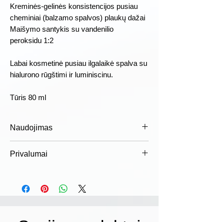
Kreminės-gelinės konsistencijos pusiau
cheminiai (balzamo spalvos) plaukų dažai
Maišymo santykis su vandenilio
peroksidu 1:2
Labai kosmetinė pusiau ilgalaikė spalva su
hialurono rūgštimi ir luminiscinu.
Tūris 80 ml
Naudojimas
Sumaišykite dažus tinkamomis
Privalumai
dozėmis su tinkamos koncentracijos
emulsija, užtepkite ant plaukų ir palikite
Dermatologiškai patikrinta
nurodytam laikui. Kruopščiai išplaukite
„Luminity“ priskiriami
šampūnu, geresniems rezultatams
nedirginantiems plaukams dažams,
naudokite: COWASH plaukų priežiūros
kurie yra švelnūs galvos odai.
priemonę po dažymo. Išsamesnės
Komfortas