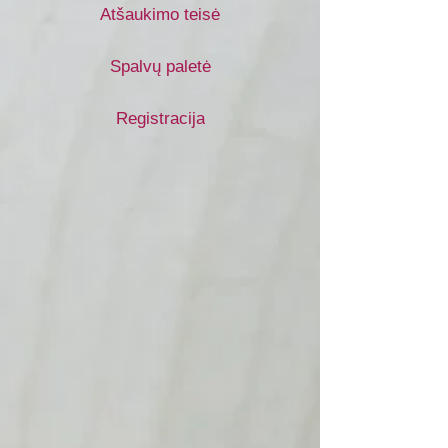
Atšaukimo teisė
Spalvų paletė
Registracija