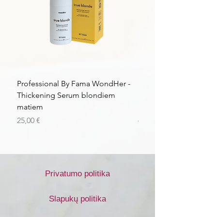
Professional By Fama WondHer -
Professional By Fama
Thickening Serum blondiem
Structural Purple Loti
matiem
matiem
Kaina
Kaina
25,00 €
43,56 €
Privatumo politika
Slapukų politika