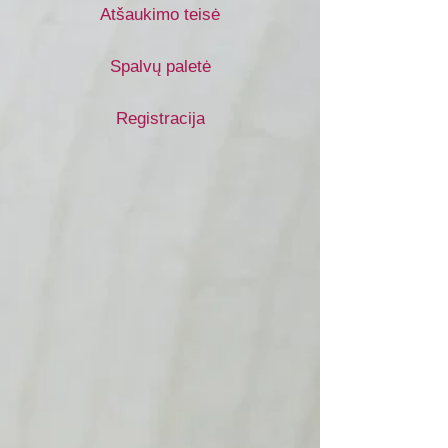
Atšaukimo teisė
Spalvų paletė
Registracija