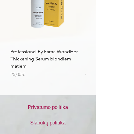
Professional By Fama WondHer -
Professional By Fama
Thickening Serum blondiem
Structural Purple Loti
matiem
matiem
Kaina
Kaina
25,00 €
43,56 €
Privatumo politika
Slapukų politika