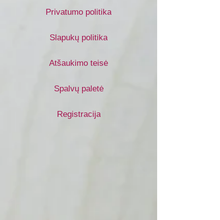
Privatumo politika
Slapukų politika
Atšaukimo teisė
Spalvų paletė
Registracija