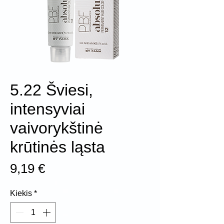
5.22 Šviesi,
intensyviai
vaivorykštinė
krūtinės ląsta
Price
9,19 €
Kiekis
*