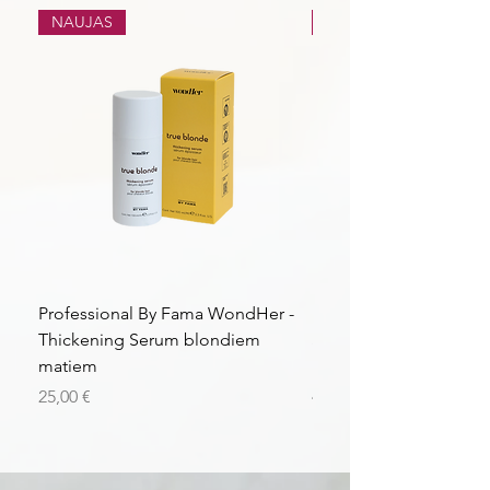
maskuojančių iki taktinių serijų.
NAUJAS
NAUJAS
Professional By Fama WondHer -
Professional By Fama
Thickening Serum blondiem
Structural Purple Loti
matiem
matiem
Kaina
Kaina
25,00 €
43,56 €