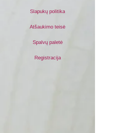
Slapukų politika
Atšaukimo teisė
Spalvų paletė
Registracija