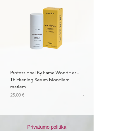
taktinių.
Professional By Fama WondHer -
Professional By Fama
Thickening Serum blondiem
Structural Purple Loti
matiem
matiem
Kaina
Kaina
25,00 €
43,56 €
Privatumo politika